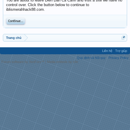
You are about to leave Diễn Đàn Cá Cảnh and visit a site we have no
control over. Click the button below to continue to
iblismerahhack88.com.
Continue...
Trang chủ
Liên hệ
Trợ giúp
Quy định và Nội quy
Privacy Policy
Forum software by XenForo™
|
Media embeds by s9e