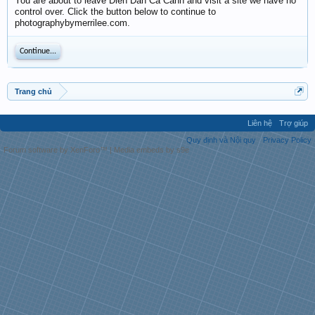
You are about to leave Diễn Đàn Cá Cảnh and visit a site we have no
control over. Click the button below to continue to
photographybymerrilee.com.
Continue...
Trang chủ
Liên hệ
Trợ giúp
Quy định và Nội quy
Privacy Policy
Forum software by XenForo™
|
Media embeds by s9e