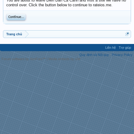
You are about to leave Diễn Đàn Cá Cảnh and visit a site we have no
control over. Click the button below to continue to rateios.me.
Continue...
Trang chủ
Liên hệ
Trợ giúp
Quy định và Nội quy
Privacy Policy
Forum software by XenForo™
|
Media embeds by s9e