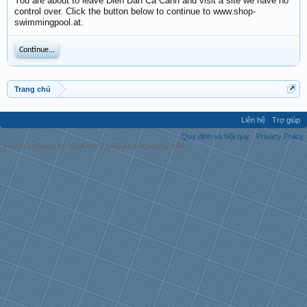
You are about to leave Diễn Đàn Cá Cảnh and visit a site we have no
control over. Click the button below to continue to www.shop-
swimmingpool.at.
Continue...
Trang chủ
Liên hệ
Trợ giúp
Quy định và Nội quy
Privacy Policy
Forum software by XenForo™
|
Media embeds by s9e