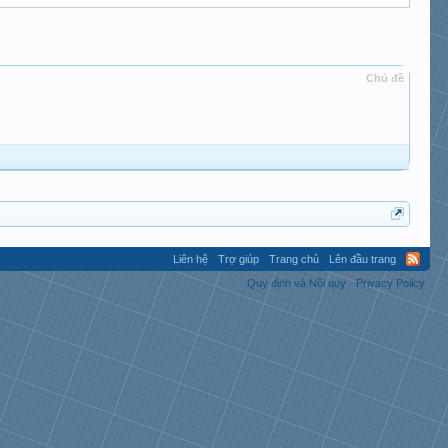
Chủ đề
Liên hệ
Trợ giúp
Trang chủ
Lên đầu trang
Quy định và Nội quy
Privacy Policy