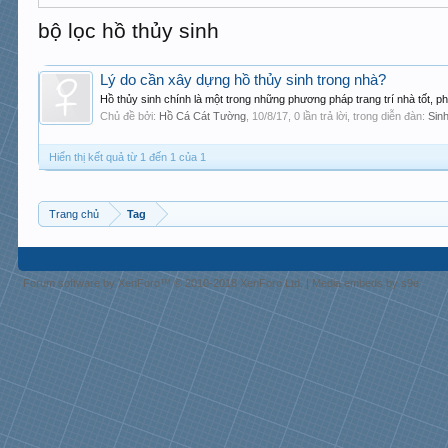
bộ lọc hồ thủy sinh
Lý do cần xây dựng hồ thủy sinh trong nhà?
Hồ thủy sinh chính là một trong những phương pháp trang trí nhà tốt, ph
Chủ đề bởi:
Hồ Cá Cát Tường
,
10/8/17
, 0 lần trả lời, trong diễn đàn:
Sin
Hiển thị kết quả từ 1 đến 1 của 1
Trang chủ
Tag
Forum software by XenForo™
© 2010-2018 XenForo Ltd.
|
Media embeds by s9e