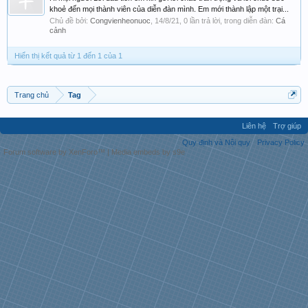
khoẻ đến mọi thành viên của diễn đàn mình. Em mới thành lập một trại...
Chủ đề bởi:
Congvienheonuoc
,
14/8/21
, 0 lần trả lời, trong diễn đàn:
Cá
cảnh
Hiển thị kết quả từ 1 đến 1 của 1
Trang chủ
Tag
Liên hệ
Trợ giúp
Quy định và Nội quy
Privacy Policy
Forum software by XenForo™
|
Media embeds by s9e