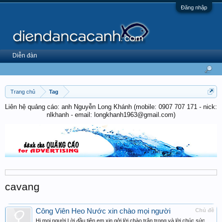
Đăng nhập
Diễn đàn
Trang chủ
Tag
Liên hệ quảng cáo: anh Nguyễn Long Khánh (mobile: 0907 707 171 - nick:
nlkhanh - email: longkhanh1963@gmail.com)
cavang
Công Viên Heo Nước xin chào mọi người
Chủ đề
Hi mọi người Lời đầu tiên em xin gởi lời chào trân trọng và lời chúc sức