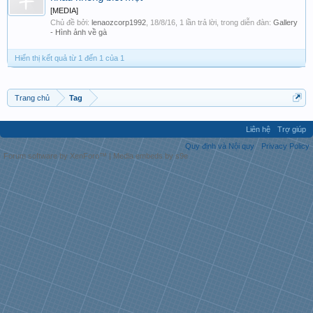
[MEDIA]
Chủ đề bởi:
lenaozcorp1992
,
18/8/16
, 1 lần trả lời, trong diễn đàn:
Gallery
- Hình ảnh về gà
Hiển thị kết quả từ 1 đến 1 của 1
Trang chủ
Tag
Liên hệ
Trợ giúp
Quy định và Nội quy
Privacy Policy
Forum software by XenForo™
|
Media embeds by s9e