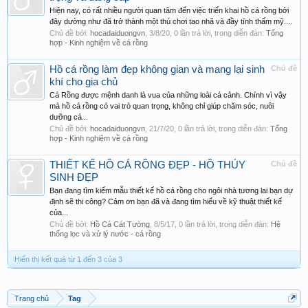
Hiện nay, có rất nhiều người quan tâm đến việc triển khai hồ cá rồng bởi
đây dường như đã trở thành một thú chơi tao nhã và đầy tính thấm mỹ....
Chủ đề bởi:
hocadaiduongvn
,
3/8/20
, 0 lần trả lời, trong diễn đàn:
Tổng
hợp - Kinh nghiệm về cá rồng
Hồ cá rồng làm đẹp không gian và mang lại sinh
Chủ đề
khí cho gia chủ
Cá Rồng được mệnh danh là vua của những loài cá cảnh. Chính vì vậy
mà hồ cá rồng có vai trò quan trọng, không chỉ giúp chăm sóc, nuôi
dưỡng cá...
Chủ đề bởi:
hocadaiduongvn
,
21/7/20
, 0 lần trả lời, trong diễn đàn:
Tổng
hợp - Kinh nghiệm về cá rồng
THIẾT KẾ HỒ CÁ RỒNG ĐẸP - HỒ THỦY
Chủ đề
SINH ĐẸP
Bạn đang tìm kiếm mẫu thiết kế hồ cá rồng cho ngôi nhà tương lai bạn dự
định sẽ thi công? Cảm ơn bạn đã và đang tìm hiểu về kỹ thuật thiết kế
của...
Chủ đề bởi:
Hồ Cá Cát Tường
,
8/5/17
, 0 lần trả lời, trong diễn đàn:
Hệ
thống lọc và xử lý nước - cá rồng
Hiển thị kết quả từ 1 đến 3 của 3
Trang chủ
Tag