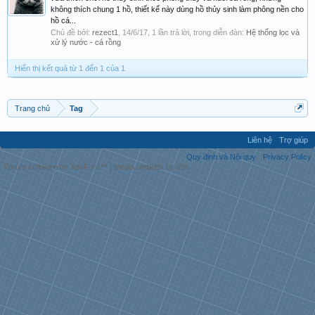
không thích chung 1 hồ, thiết kế này dùng hồ thủy sinh làm phông nền cho
hồ cá...
Chủ đề bởi:
rezect1
,
14/6/17
, 1 lần trả lời, trong diễn đàn:
Hệ thống lọc và
xử lý nước - cá rồng
Hiển thị kết quả từ 1 đến 1 của 1
Trang chủ
Tag
Liên hệ
Trợ giúp
Quy định và Nội quy
Privacy Policy
Forum software by XenForo™
|
Media embeds by s9e