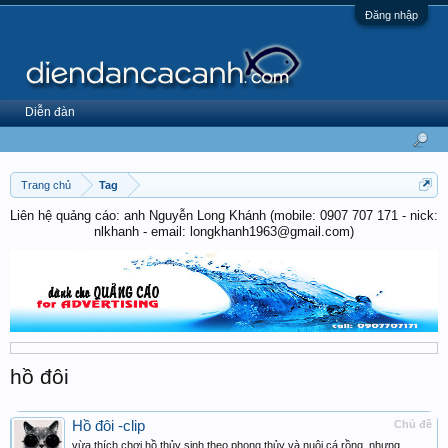
Đăng nhập
Diễn đàn
Trang chủ
Tag
Liên hệ quảng cáo: anh Nguyễn Long Khánh (mobile: 0907 707 171 - nick:
nlkhanh - email: longkhanh1963@gmail.com)
hồ đôi
Hồ đôi -clip
Chủ đề
vừa thích chơi hồ thủy sinh theo phong thủy và nuôi cá rồng, nhưng