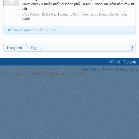
được checkin nhiều nhất tại thành phố Cà Mau. Ngoài ưu điểm nằm ở vị trí
đắt...
Chủ đề bởi:
Hồ Cá Cát Tường
,
8/9/17
, 0 lần trả lời, trong diễn đàn:
Cá
cảnh
Hiển thị kết quả từ 1 đến 1 của 1
Trang chủ
Tag
Liên hệ
Trợ giúp
Quy định và Nội quy
Privacy Policy
Forum software by XenForo™
|
Media embeds by s9e