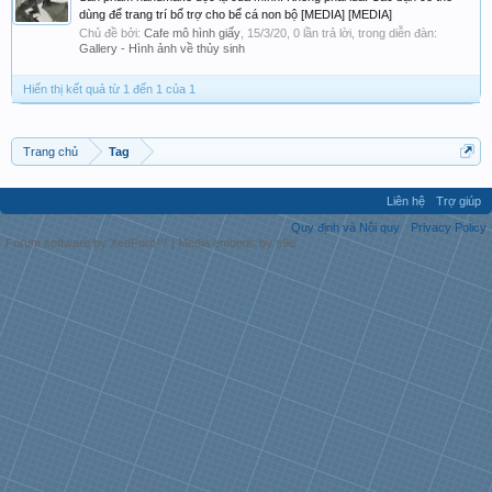
dùng để trang trí bổ trợ cho bể cá non bộ [MEDIA] [MEDIA]
Chủ đề bởi:
Cafe mô hình giấy
,
15/3/20
, 0 lần trả lời, trong diễn đàn:
Gallery - Hình ảnh về thủy sinh
Hiển thị kết quả từ 1 đến 1 của 1
Trang chủ
Tag
Liên hệ
Trợ giúp
Quy định và Nội quy
Privacy Policy
Forum software by XenForo™
|
Media embeds by s9e