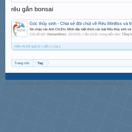
rêu gắn bonsai
Góc thủy sinh - Chia sẻ đôi chút về Rêu Minifiss và 
Xin chào các Anh Chị Em, Mình đặc biệt thích các loài Rêu thủy sinh v
Chủ đề bởi:
VietnamMoss
,
15/10/20
, 1 lần trả lời, trong diễn đàn:
Tổng h
Hiển thị kết quả từ 1 đến 1 của 1
Trang chủ
Tag
Forum software by XenForo™
© 2010-2018 XenForo Ltd.
|
Media embeds by s9e