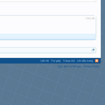
Chủ đề
Liên hệ
Trợ giúp
Trang chủ
Lên đầu trang
Quy định và Nội quy
Privacy Policy