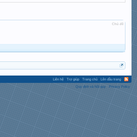
Chủ đề
Liên hệ
Trợ giúp
Trang chủ
Lên đầu trang
Quy định và Nội quy
Privacy Policy