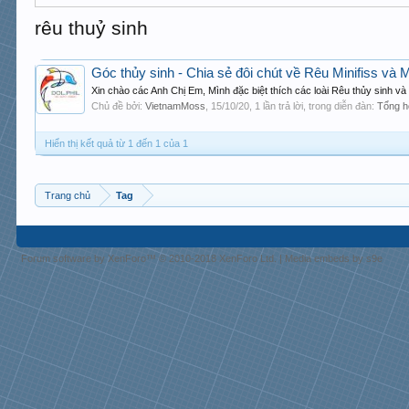
rêu thuỷ sinh
Góc thủy sinh - Chia sẻ đôi chút về Rêu Minifiss và 
Xin chào các Anh Chị Em, Mình đặc biệt thích các loài Rêu thủy sinh v
Chủ đề bởi:
VietnamMoss
,
15/10/20
, 1 lần trả lời, trong diễn đàn:
Tổng h
Hiển thị kết quả từ 1 đến 1 của 1
Trang chủ
Tag
Forum software by XenForo™
© 2010-2018 XenForo Ltd.
|
Media embeds by s9e