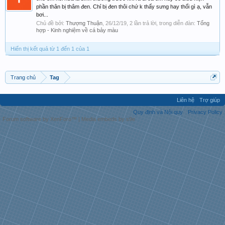
phần thân bị thâm đen. Chỉ bị đen thôi chứ k thấy sưng hay thối gì ạ, vẫn
bơi...
Chủ đề bởi:
Thượng Thuận
,
26/12/19
, 2 lần trả lời, trong diễn đàn:
Tổng
hợp - Kinh nghiệm về cá bảy màu
Hiển thị kết quả từ 1 đến 1 của 1
Trang chủ
Tag
Liên hệ
Trợ giúp
Quy định và Nội quy
Privacy Policy
Forum software by XenForo™
|
Media embeds by s9e