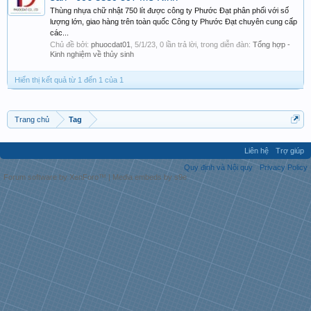
Thùng nhựa chữ nhật 750 lít được công ty Phước Đạt phân phối với số
lượng lớn, giao hàng trên toàn quốc Công ty Phước Đạt chuyên cung cấp
các...
Chủ đề bởi:
phuocdat01
,
5/1/23
, 0 lần trả lời, trong diễn đàn:
Tổng hợp -
Kinh nghiệm về thủy sinh
Hiển thị kết quả từ 1 đến 1 của 1
Trang chủ
Tag
Liên hệ
Trợ giúp
Quy định và Nội quy
Privacy Policy
Forum software by XenForo™
|
Media embeds by s9e