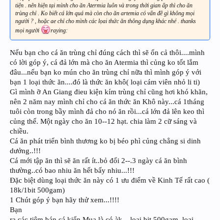
tiện . nên hiện tại mình cho ăn Atermia luôn và trong thời gian ấp thì cho ăn
trùng chỉ . Ko biết cá lớn quá mà còn cho ăn artemia có vấn đề gì không mọi
người ? , hoặc ae chỉ cho mình các lọai thức ăn thông dụng khác nhé . thanks
mọi người
raying:
Nếu bạn cho cá ăn trùng chỉ đúng cách thì sẽ ổn cả thôi....mình
có lời góp ý, cá đả lớn mà cho ăn Atermia thì củng ko tốt lắm
đâu...nếu bạn ko mún cho ăn trùng chỉ nữa thì mình góp ý với
bạn 1 loại thức ăn....đó là thức ăn khô( loại cám viên nhỏ li ti)
Gì mình ỡ An Giang đieu kiện kím trùng chỉ cũng hơi khó khăn,
nên 2 năm nay mình chỉ cho cá ăn thức ăn Khô này...cá 1tháng
tuôi còn trong bầy mình đả cho nó ăn rồi...cá lớn đả lên keo thì
củng thế. Một ngày cho ăn 10--12 hạt. chia làm 2 cữ sáng và
chiều.
Cá ăn phát triển bình thương ko bị béo phì củng chẳng si dinh
dưởng..!!!
Cá mới tập ăn thì sẽ ăn rất ít..bỏ đối 2--.3 ngày cá ăn bình
thường..có bao nhiu ăn hết bấy nhiu...!!!
Đặc biệt dùng loại thức ăn này có 1 ưu điểm về Kinh Tế rất cao (
18k/1bit 500gam)
1 Chút góp ý bạn hãy thử xem...!!!!
Bạn
ra các tiệm bán cá kiển Mua là có àk....loại bit 500gam. loại