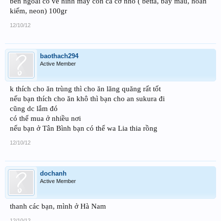
bên ngoài có vẽ hình mấy con cá cỡ nhỏ ( betta, bảy màu, hoàn
kiếm, neon) 100gr
12/10/12
baothach294
Active Member
k thích cho ăn trùng thì cho ăn lăng quăng rất tốt
nếu bạn thích cho ăn khô thì bạn cho an sukura đi
cũng dc lắm đó
có thể mua ở nhiều nơi
nếu bạn ở Tân Bình bạn có thể wa Lia thia rồng
12/10/12
dochanh
Active Member
thanh các bạn, mình ở Hà Nam
12/10/12