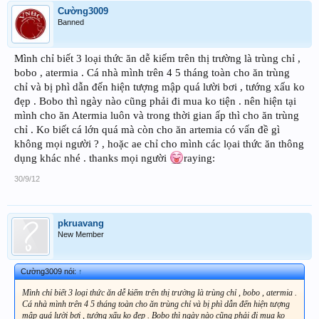
Cường3009
Banned
Mình chỉ biết 3 loại thức ăn dễ kiếm trên thị trường là trùng chỉ ,
bobo , atermia . Cá nhà mình trên 4 5 tháng toàn cho ăn trùng
chỉ và bị phì dẫn đến hiện tượng mập quá lười bơi , tướng xấu ko
đẹp . Bobo thì ngày nào cũng phải đi mua ko tiện . nên hiện tại
mình cho ăn Atermia luôn và trong thời gian ấp thì cho ăn trùng
chỉ . Ko biết cá lớn quá mà còn cho ăn artemia có vấn đề gì
không mọi người ? , hoặc ae chỉ cho mình các lọai thức ăn thông
dụng khác nhé . thanks mọi người
raying:
30/9/12
pkruavang
New Member
Cường3009 nói:
↑
Mình chỉ biết 3 loại thức ăn dễ kiếm trên thị trường là trùng chỉ , bobo , atermia .
Cá nhà mình trên 4 5 tháng toàn cho ăn trùng chỉ và bị phì dẫn đến hiện tượng
mập quá lười bơi , tướng xấu ko đẹp . Bobo thì ngày nào cũng phải đi mua ko