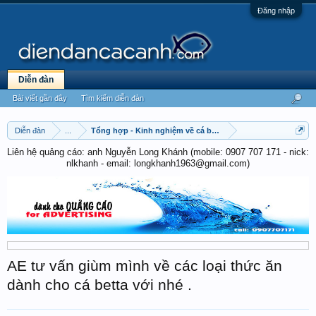
Đăng nhập
Diễn đàn
Bài viết gần đây
Tìm kiếm diễn đàn
Diễn đàn
...
Tổng hợp - Kinh nghiệm về cá betta
Liên hệ quảng cáo: anh Nguyễn Long Khánh (mobile: 0907 707 171 - nick:
nlkhanh - email: longkhanh1963@gmail.com)
AE tư vấn giùm mình về các loại thức ăn
dành cho cá betta với nhé .