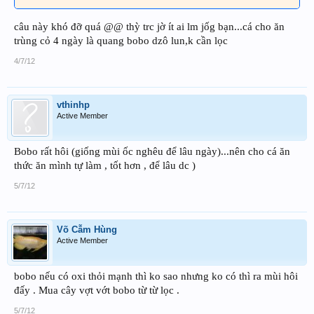
câu này khó đỡ quá @@ thỳ trc jờ ít ai lm jốg bạn...cá cho ăn
trùng cỏ 4 ngày là quang bobo dzô lun,k cần lọc
4/7/12
vthinhp
Active Member
Bobo rất hôi (giống mùi ốc nghêu để lâu ngày)...nên cho cá ăn
thức ăn mình tự làm , tốt hơn , để lâu dc )
5/7/12
Võ Cẫm Hùng
Active Member
bobo nếu có oxi thỏi mạnh thì ko sao nhưng ko có thì ra mùi hôi
đấy . Mua cây vợt vớt bobo từ từ lọc .
5/7/12