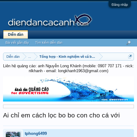
Đăng nhập
Diễn đàn
Bài viết gần đây
Tìm kiếm diễn đàn
Diễn đàn
...
Tổng hợp - Kinh nghiệm về cá betta
Liên hệ quảng cáo: anh Nguyễn Long Khánh (mobile: 0907 707 171 - nick:
nlkhanh - email: longkhanh1963@gmail.com)
Ai chỉ em cách lọc bo bo con cho cá với
tphong6499