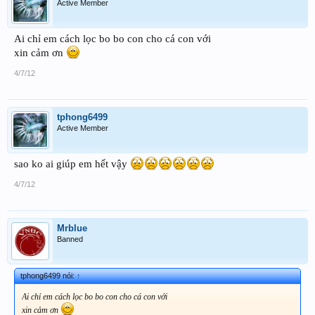
Active Member
Ai chỉ em cách lọc bo bo con cho cá con với
xin cảm ơn
4/7/12
tphong6499
Active Member
sao ko ai giúp em hết vậy
4/7/12
Mrblue
Banned
tphong6499 nói:
↑
Ai chỉ em cách lọc bo bo con cho cá con với
xin cảm ơn