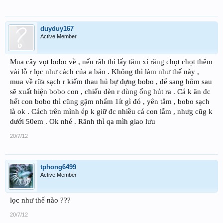
duyduy167
Active Member
Mua cây vọt bobo về , nếu rãh thì lấy tăm xỉ răng chọt chọt thêm
vài lỗ r lọc như cách của a bảo . Không thì làm như thế này ,
mua về rữa sạch r kiếm thau hủ bự đựng bobo , để sang hôm sau
sẽ xuất hiện bobo con , chiếu đèn r dùng ống hút ra . Cá k ăn đc
hết con bobo thì cũng gặm nhấm 1ít gì đó , yên tâm , bobo sạch
là ok . Cách trên mình ép k giữ đc nhiều cá con lắm , nhưg cũg k
dưới 50em . Ok nhé . Rãnh thì qa mìh giao lưu
20/7/12
tphong6499
Active Member
lọc như thế nào ???
20/7/12