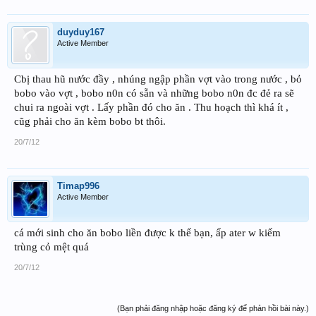
duyduy167
Active Member
Cbị thau hũ nước đầy , nhúng ngập phần vợt vào trong nước , bỏ
bobo vào vợt , bobo n0n có sẵn và những bobo n0n đc đẻ ra sẽ
chui ra ngoài vợt . Lấy phần đó cho ăn . Thu hoạch thì khá ít ,
cũg phải cho ăn kèm bobo bt thôi.
20/7/12
Timap996
Active Member
cá mới sinh cho ăn bobo liền được k thế bạn, ấp ater w kiếm
trùng cỏ mệt quá
20/7/12
(Bạn phải đăng nhập hoặc đăng ký để phản hồi bài này.)