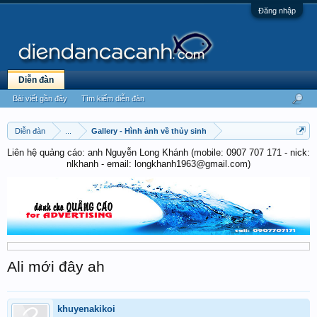
Đăng nhập
Diễn đàn
Bài viết gần đây
Tìm kiếm diễn đàn
Diễn đàn
...
Gallery - Hình ảnh về thủy sinh
Liên hệ quảng cáo: anh Nguyễn Long Khánh (mobile: 0907 707 171 - nick:
nlkhanh - email: longkhanh1963@gmail.com)
Ali mới đây ah
khuyenakikoi