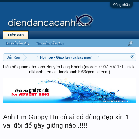
Đăng nhập
Diễn đàn
Bài viết gần đây
Tìm kiếm diễn đàn
Diễn đàn
...
Hội họp - Giao lưu (cá bảy màu)
Liên hệ quảng cáo: anh Nguyễn Long Khánh (mobile: 0907 707 171 - nick:
nlkhanh - email: longkhanh1963@gmail.com)
Anh Em Guppy Hn có ai có dòng đẹp xin 1
vai đôi để gây giống nào..!!!!