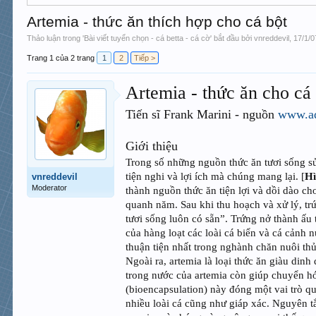
Artemia - thức ăn thích hợp cho cá bột
Thảo luận trong '
Bài viết tuyển chọn - cá betta - cá cờ
' bắt đầu bởi
vnreddevil
,
17/1/0
Trang 1 của 2 trang
1
2
Tiếp >
Artemia - thức ăn cho cá
Tiến sĩ Frank Marini - nguồn
www.ad
Giới thiệu
Trong số những nguồn thức ăn tươi sống sử
tiện nghi và lợi ích mà chúng mang lại. [
Hì
vnreddevil
Moderator
thành nguồn thức ăn tiện lợi và dồi dào c
quanh năm. Sau khi thu hoạch và xử lý, trứ
tươi sống luôn có sẵn”. Trứng nở thành ấ
của hàng loạt các loài cá biển và cá cảnh 
thuận tiện nhất trong nghành chăn nuôi thủ
Ngoài ra, artemia là loại thức ăn giàu di
trong nước của artemia còn giúp chuyển hó
(bioencapsulation) này đóng một vai trò quy
nhiều loài cá cũng như giáp xác. Nguyên 