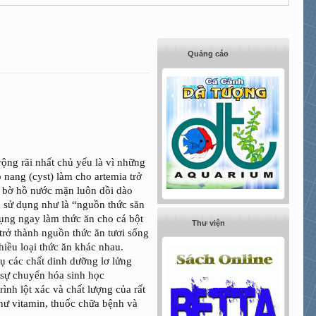
Quảng cáo
ộng rãi nhất chủ yếu là vì những
 nang (cyst) làm cho artemia trở
ên bờ hồ nước mặn luôn dồi dào
ra sử dụng như là “nguồn thức săn
ụng ngay làm thức ăn cho cá bột
Thư viện
 trở thành nguồn thức ăn tươi sống
hiều loại thức ăn khác nhau.
ụ các chất dinh dưỡng lơ lửng
sự chuyển hóa sinh học
rình lột xác và chất lượng của rất
hư vitamin, thuốc chữa bệnh và