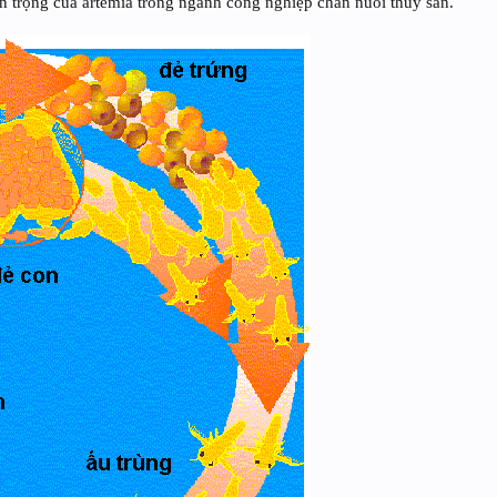
n trọng của artemia trong ngành công nghiệp chăn nuôi thủy sản.