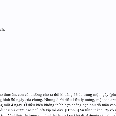
ulk.
o thức ăn, con cái thường cho ra đời khoảng 75 ấu trùng một ngày (ph
ung bình 50 ngày của chúng. Nhưng dưới điều kiện lý tưởng, một con art
ng mỗi 4 ngày. Ở điều kiện không thích hợp chẳng hạn như độ mặn cao,
ôi thai và được bao phủ bởi lớp vỏ dày. [
Hình 6
] Sự hình thành lớp vỏ 
(phương thức đẻ trứng), chúng dạt lên bờ và khô đi. Artemia cái có thể