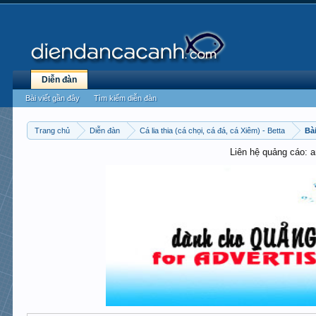
Diễn đàn
Bài viết gần đây
Tìm kiếm diễn đàn
Trang chủ
Diễn đàn
Cá lia thia (cá chọi, cá đá, cá Xiêm) - Betta
Bài
Liên hệ quảng cáo: 