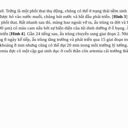
nở. Trứng là một phôi thai thụ động, chúng có thể ở trạng thái tiềm si
được bỏ vào nước muối, chúng hút nước và bắt đầu phát triển. [
Hình 3
 phôi thai. Rất nhanh sau đó, màng bao ngoài vỡ ra, ấu trùng ra đời và 
500 µm) có màu cam nâu bởi sự hiện diện của túi dinh dưỡng ở ổ bụng.
riển [
Hình 4
]. Gần 24 tiếng sau, ấu trùng chuyển sang giai đoạn 2. Nh
 8 ngày kế tiếp, ấu trùng tăng trưởng và phát triển qua 15 giai đoạn t
c khoảng 8 mm nhưng cũng có thể đạt 20 mm trong môi trường lý tưởng.
rtemia đực có một cặp gai sinh dục ở cuối thân còn artemia cái trưởng t