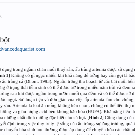
7
.
 bột
vancedaquarist.com
 dụng trong ngành chăn nuôi thuỷ sản, ấu trùng artemia được sử dụng r
nh 1
] Không có gì ngạc nhiên khi khả năng đẻ trứng hay còn gọi là bào
ho ấu trùng cá (Dhont, 1993). Nguồn trứng thu hoạch từ các bãi nuôi b
ng ở trạng thái tiềm sinh có thể được trữ trong nhiều năm trời và đem 
u trùng sau khi được ngâm trong nước muối qua đêm và có thể được sử d
nước ngọt. Sự thuận tiện và đơn giản của việc ấp artemia làm cho chúng
y sản. Artemia là loài ăn uống không kén chọn, chúng có thể tiêu thụ n
nh dưỡng và giàu lượng acid béo không bão hòa (HUFA). Khả năng tiêu th
a những chất dinh dưỡng đặc biệt cho cá bột. [
Hình 2
] Công dụng của 
ết định trong việc duy trì tỷ lệ sống của ấu trùng, sự tăng trưởng, quá t
tắc chuyển hóa sinh học thường được áp dụng để chuyển hóa các chất n