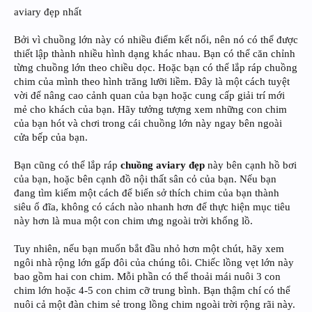
aviary đẹp nhất
Bởi vì chuồng lớn này có nhiều điểm kết nối, nên nó có thể được
thiết lập thành nhiều hình dạng khác nhau. Bạn có thể căn chỉnh
từng chuồng lớn theo chiều dọc. Hoặc bạn có thể lắp ráp chuồng
chim của mình theo hình trăng lưỡi liềm. Đây là một cách tuyệt
vời để nâng cao cảnh quan của bạn hoặc cung cấp giải trí mới
mẻ cho khách của bạn. Hãy tưởng tượng xem những con chim
của bạn hót và chơi trong cái chuồng lớn này ngay bên ngoài
cửa bếp của bạn.
Bạn cũng có thể lắp ráp
chuồng aviary đẹp
này bên cạnh hồ bơi
của bạn, hoặc bên cạnh đồ nội thất sân cỏ của bạn. Nếu bạn
đang tìm kiếm một cách để biến sở thích chim của bạn thành
siêu ổ đĩa, không có cách nào nhanh hơn để thực hiện mục tiêu
này hơn là mua một con chim ưng ngoài trời khổng lồ.
Tuy nhiên, nếu bạn muốn bắt đầu nhỏ hơn một chút, hãy xem
ngôi nhà rộng lớn gấp đôi của chúng tôi. Chiếc lồng vẹt lớn này
bao gồm hai con chim. Mỗi phần có thể thoải mái nuôi 3 con
chim lớn hoặc 4-5 con chim cỡ trung bình. Bạn thậm chí có thể
nuôi cả một đàn chim sẻ trong lồng chim ngoài trời rộng rãi này.