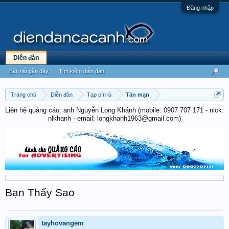
Đăng nhập
Diễn đàn
Bài viết gần đây
Tìm kiếm diễn đàn
Trang chủ
Diễn đàn
Tạp pín lù
Tản mạn
Liên hệ quảng cáo: anh Nguyễn Long Khánh (mobile: 0907 707 171 - nick:
nlkhanh - email: longkhanh1963@gmail.com)
Bạn Thấy Sao
tayhovangem