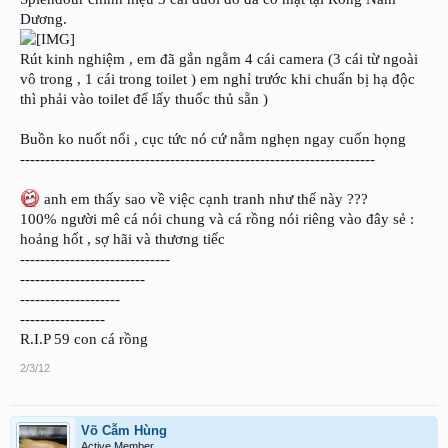
Dương.
Rút kinh nghiệm , em đã gắn ngằm 4 cái camera (3 cái từ ngoài
vô trong , 1 cái trong toilet ) em nghỉ trước khi chuẩn bị hạ độc
thì phải vào toilet để lấy thuốc thủ sẵn )
Buồn ko nuốt nổi , cục tức nó cứ nằm nghẹn ngay cuốn họng
-----------------------------------------------------------------------
anh em thấy sao về việc cạnh tranh như thế này ???
100% người mê cá nói chung và cá rồng nói riêng vào đây sẻ :
hoảng hốt , sợ hãi và thương tiếc
------------------------------
-------------------------
--------------------
-----------------
R.I.P 59 con cá rồng
2/3/12
Võ Cẫm Hùng
Active Member