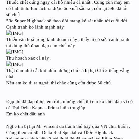
Thuốc chết đúng ngay cái hồ nhiều cá nhất . Cũng còn may em
có linh tính. Em tách ra được 6c xuất sắc ra , còn lại 59c đã tới
số chết
59c Super Highback sẽ theo đòi mạng kẻ sát nhân tới cuối đời
Cạnh tranh ko lành mạnh này
Thiếu văn hoá trong kinh doanh này , thấy ai có sức cạnh tranh
thì dùng thủ đoạn đạp cho chết này
Thu hoạch xác cá này .
Thật đau như cắt khi nhìn những chú cá bị hại Chỉ 2 tiếng vắng
nhà
Nếu em ko đi ra ngoài thì chắc cũng cứu được 30 chú.
Đạp thì đã đạp được em rồi , nhưng chết thì em ko chết đâu vì có
cả Trại Delta Kapuas Prima luôn trợ giúp.
Em ko chết đâu anh
Nghe tin bị hại Mr Vincent đã tranh thủ bay qua VN chia buồn .
Cùng theo có 50c Delta Red Special và 100c Highback
Splendour chính hiệu 3 cái đuôi đỏ đã có mặt tại Rồng Nam