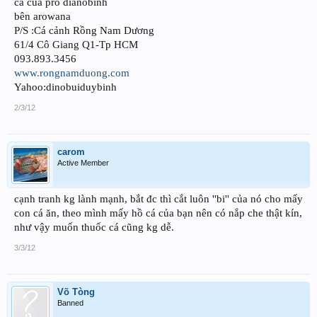
cá của pro dianobinh
bên arowana
P/S :Cá cảnh Rồng Nam Dương
61/4 Cô Giang Q1-Tp HCM
093.893.3456
www.rongnamduong.com
Yahoo:dinobuiduybinh
2/3/12
carom
Active Member
cạnh tranh kg lành mạnh, bắt đc thì cắt luôn ''bi'' của nó cho mấy
con cá ăn, theo mình mấy hồ cá của bạn nên có nắp che thật kín,
như vậy muốn thuốc cá cũng kg dễ.
3/3/12
Võ Tòng
Banned