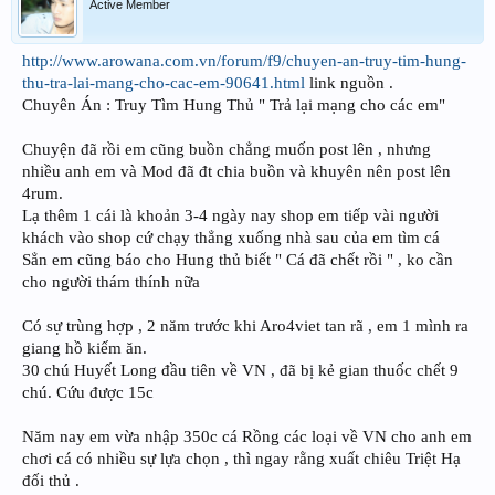
Active Member
http://www.arowana.com.vn/forum/f9/chuyen-an-truy-tim-hung-
thu-tra-lai-mang-cho-cac-em-90641.html
link nguồn .
Chuyên Án : Truy Tìm Hung Thủ " Trả lại mạng cho các em"
Chuyện đã rồi em cũng buồn chẳng muốn post lên , nhưng
nhiều anh em và Mod đã đt chia buồn và khuyên nên post lên
4rum.
Lạ thêm 1 cái là khoản 3-4 ngày nay shop em tiếp vài người
khách vào shop cứ chạy thẳng xuống nhà sau của em tìm cá
Sẳn em cũng báo cho Hung thủ biết " Cá đã chết rồi " , ko cần
cho người thám thính nữa
Có sự trùng hợp , 2 năm trước khi Aro4viet tan rã , em 1 mình ra
giang hồ kiếm ăn.
30 chú Huyết Long đầu tiên về VN , đã bị kẻ gian thuốc chết 9
chú. Cứu được 15c
Năm nay em vừa nhập 350c cá Rồng các loại về VN cho anh em
chơi cá có nhiều sự lựa chọn , thì ngay rằng xuất chiêu Triệt Hạ
đối thủ .