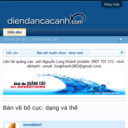
Đăng nhập
Diễn đàn
Bài viết gần đây
Tìm kiếm diễn đàn
Diễn đàn
...
Bài viết tuyển chọn - thủy sinh
Liên hệ quảng cáo: anh Nguyễn Long Khánh (mobile: 0907 707 171 - nick:
nlkhanh - email: longkhanh1963@gmail.com)
Bàn về bố cục: dạng và thế
vnreddevil