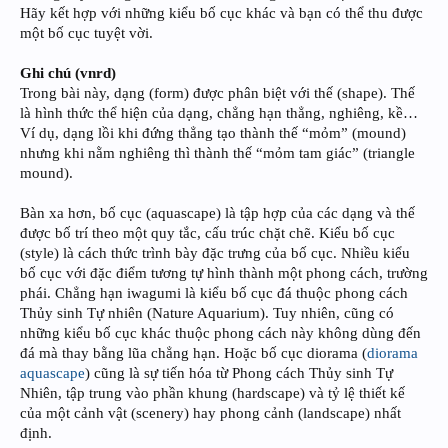
Hãy kết hợp với những kiểu bố cục khác và bạn có thể thu được
một bố cục tuyệt vời.
Ghi chú (vnrd)
Trong bài này, dạng (form) được phân biệt với thế (shape). Thế
là hình thức thể hiện của dạng, chẳng hạn thẳng, nghiêng, kề…
Ví dụ, dạng lồi khi đứng thẳng tạo thành thế “mỏm” (mound)
nhưng khi nằm nghiêng thì thành thế “mỏm tam giác” (triangle
mound).
Bàn xa hơn, bố cục (aquascape) là tập hợp của các dạng và thế
được bố trí theo một quy tắc, cấu trúc chặt chẽ. Kiểu bố cục
(style) là cách thức trình bày đặc trưng của bố cục. Nhiều kiểu
bố cục với đặc điểm tương tự hình thành một phong cách, trường
phái. Chẳng hạn iwagumi là kiểu bố cục đá thuộc phong cách
Thủy sinh Tự nhiên (Nature Aquarium). Tuy nhiên, cũng có
những kiểu bố cục khác thuộc phong cách này không dùng đến
đá mà thay bằng lũa chẳng hạn. Hoặc bố cục diorama (
diorama
aquascape
) cũng là sự tiến hóa từ Phong cách Thủy sinh Tự
Nhiên, tập trung vào phần khung (hardscape) và tỷ lệ thiết kế
của một cảnh vật (scenery) hay phong cảnh (landscape) nhất
định.