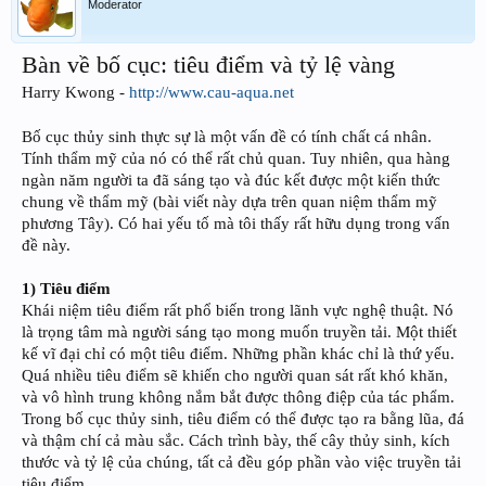
Moderator
Bàn về bố cục: tiêu điểm và tỷ lệ vàng
Harry Kwong -
http://www.cau-aqua.net
Bố cục thủy sinh thực sự là một vấn đề có tính chất cá nhân.
Tính thẩm mỹ của nó có thể rất chủ quan. Tuy nhiên, qua hàng
ngàn năm người ta đã sáng tạo và đúc kết được một kiến thức
chung về thẩm mỹ (bài viết này dựa trên quan niệm thẩm mỹ
phương Tây). Có hai yếu tố mà tôi thấy rất hữu dụng trong vấn
đề này.
1) Tiêu điểm
Khái niệm tiêu điểm rất phổ biến trong lãnh vực nghệ thuật. Nó
là trọng tâm mà người sáng tạo mong muốn truyền tải. Một thiết
kế vĩ đại chỉ có một tiêu điểm. Những phần khác chỉ là thứ yếu.
Quá nhiều tiêu điểm sẽ khiến cho người quan sát rất khó khăn,
và vô hình trung không nắm bắt được thông điệp của tác phẩm.
Trong bố cục thủy sinh, tiêu điểm có thể được tạo ra bằng lũa, đá
và thậm chí cả màu sắc. Cách trình bày, thế cây thủy sinh, kích
thước và tỷ lệ của chúng, tất cả đều góp phần vào việc truyền tải
tiêu điểm.