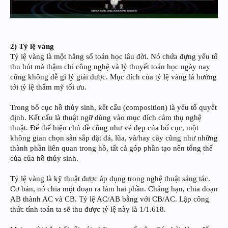
2) Tỷ lệ vàng
Tỷ lệ vàng là một hằng số toán học lâu đời. Nó chứa đựng yếu tố
thu hút mà thậm chí công nghệ và lý thuyết toán học ngày nay
cũng không dễ gì lý giải được. Mục đích của tỷ lệ vàng là hướng
tới tỷ lệ thẩm mỹ tối ưu.
Trong bố cục hồ thủy sinh, kết cấu (composition) là yếu tố quyết
định. Kết cấu là thuật ngữ dùng vào mục đích cảm thụ nghệ
thuật. Để thể hiện chủ đề cũng như vẻ đẹp của bố cục, một
không gian chọn sẵn sắp đặt đá, lũa, và/hay cây cũng như những
thành phần liên quan trong hồ, tất cả góp phần tạo nên tổng thể
của của hồ thủy sinh.
Tỷ lệ vàng là kỹ thuật được áp dụng trong nghệ thuật sáng tác.
Cơ bản, nó chia một đoạn ra làm hai phần. Chẳng hạn, chia đoạn
AB thành AC và CB. Tỷ lệ AC/AB bằng với CB/AC. Lập công
thức tính toán ta sẽ thu được tỷ lệ này là 1/1.618.