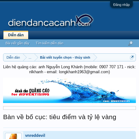
Đăng nhập
Diễn đàn
Bài viết gần đây
Tìm kiếm diễn đàn
Diễn đàn
...
Bài viết tuyển chọn - thủy sinh
Liên hệ quảng cáo: anh Nguyễn Long Khánh (mobile: 0907 707 171 - nick:
nlkhanh - email: longkhanh1963@gmail.com)
Bàn về bố cục: tiêu điểm và tỷ lệ vàng
vnreddevil