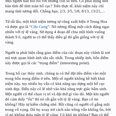
Mọi người hẳn bối rối với những con số trên. Có phải dùng đến
bàn tính để tính toán bố cục? Trên thực tế, khái niệm này chỉ
mang tính tương đối. Chẳng hạn, 2/3, 3/5, 5/8, 8/13, 13/21,…
Từ rất lâu, một khái niệm tương tự cũng xuất hiện ở Trung Hoa
và được gọi là “
Cửu Cung
”. Nó tương đồng một cách đáng ngạc
nhiên với tỷ lệ vàng. Sử dụng 4 đoạn để chia một hình vuông
thành 9 ô, người ta có thể thấy điều gì đó gần giống với tỷ lệ
vàng.
Người ta phát hiện rằng giao điểm của các đoạn này chính là nơi
mà trực quan hình ảnh sâu sắc nhất. Trong nhiếp ảnh, bốn điểm
này được gọi là các “trọng điểm” (interesting point).
Trong bố cục thủy sinh, chúng ta có thể đặt tiêu điểm vào một
trong bốn trọng điểm ở trên. Một số người không hề biết khái
niệm này, tuy nhiên họ vẫn có khả năng tạo dựng một bố cục
xinh đẹp. Điều này có lẽ nhờ vào khả năng trực giác bẩm sinh.
Một người có thể chọn vị trí và đặt thứ gì vào đó. Một khi người
đó cảm thấy “ổn” thì nó rất gần với tỷ lệ vàng. Bạn có tin
không? Hãy tự kiểm chứng nhé. Rồi cũng có người cố gắng mãi
trong vô vọng. Dù họ xoay trở cách nào trông vẫn không ổn, bởi
vì nó không thỏa mãn tỷ lệ vàng. Có khó tin không? Bạn có thể