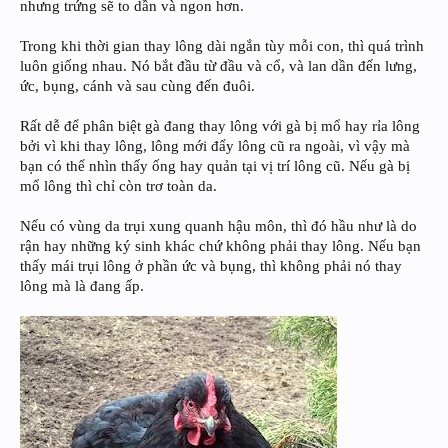
nhưng trứng sẽ to dần và ngon hơn.
Trong khi thời gian thay lông dài ngắn tùy mỗi con, thì quá trình
luôn giống nhau. Nó bắt đầu từ đầu và cổ, và lan dần đến lưng,
ức, bụng, cánh và sau cùng đến đuôi.
Rất dễ để phân biệt gà đang thay lông với gà bị mổ hay rỉa lông
bởi vì khi thay lông, lông mới đẩy lông cũ ra ngoài, vì vậy mà
bạn có thể nhìn thấy ống hay quản tại vị trí lông cũ. Nếu gà bị
mổ lông thì chỉ còn trơ toàn da.
Nếu có vùng da trụi xung quanh hậu môn, thì đó hầu như là do
rận hay những ký sinh khác chứ không phải thay lông. Nếu bạn
thấy mái trụi lông ở phần ức và bụng, thì không phải nó thay
lông mà là đang ấp.