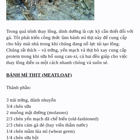
Trong quá trình thay lông, dinh dưỡng là cực kỳ cần thiết đối với
gà. Tôi phát triển công thức làm bánh mì thịt này để cung cấp
cho bầy mái nhà trong khi chúng đang nỗ lực tái tạo lông.
Chúng rất thích – và trứng, yến mạch và thịt bò xay cung cấp
protein trong khi sữa bổ sung can-xi, cả hai đều giúp cho việc
thay lông diễn ra một cách nhanh chóng và suôn sẻ.
BÁNH MÌ THỊT (MEATLOAF)
Thành phần:
3 trái trứng, đánh nhuyễn
3/4 chén sữa
2 muỗng mật đường (molasses)
2/3 chén yến mạch đã chế biến (old-fashioned)
2/3 chén cám gà đẻ (hay viên thấm nước)
1/4 chén mầm lúa mì (wheat germ)
1/4 chén sữa bột