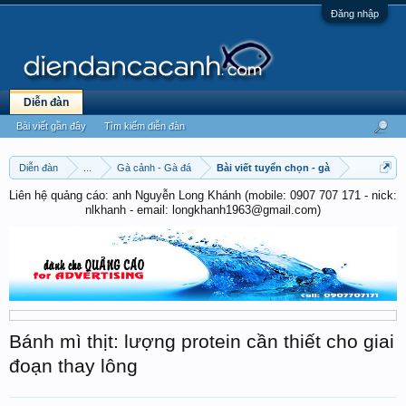
Đăng nhập
Diễn đàn
Bài viết gần đây
Tìm kiếm diễn đàn
Diễn đàn
...
Gà cảnh - Gà đá
Bài viết tuyển chọn - gà
Liên hệ quảng cáo: anh Nguyễn Long Khánh (mobile: 0907 707 171 - nick:
nlkhanh - email: longkhanh1963@gmail.com)
Bánh mì thịt: lượng protein cần thiết cho giai
đoạn thay lông