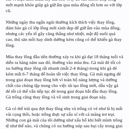
mới mạnh khỏe giúp gà giữ ấm qua mùa đông tốt hơn so với lớp
cũ.
Những ngày thu ngắn ngủi thường kích thích việc thay lông,
đảm bảo gà có lớp lông mới xinh đẹp để giữ ấm vào mùa đông,
nhưng các yếu tố gây căng thẳng như nhiệt, mật độ nuôi quá
cao, thú săn mồi hay dinh dưỡng kém cũng có thể khiến gà thay
lông.
Mùa thay lông đầu tiên thường xảy ra khi gà đạt 18 tháng tuổi và
diễn ra hàng năm sau đó, thường vào mùa thu. Gà mái đẻ tốt có
xu hướng thay lông rất nhanh (mất 2-4 tháng) trong khi gà đẻ
kém mất 6-7 tháng để hoàn tất việc thay lông. Gà mái ngưng đẻ
trong giai đoạn thay lông bởi vì toàn bộ năng lượng và dưỡng
chất của chúng tập trung cho việc tái tạo lông mới, dẫu vậy gà
đẻ tốt có thể vẫn tiếp tục đẻ trong giai đoạn bắt đầu thay lông.
Gà trống cũng thay lông và vô sinh trong giai đoạn này.
Gà có thể trải qua đợt thay lông nhẹ và trông có vẻ như là bị mất
vài cọng thôi, hoặc trông thực sự xấu xí với cả mảng trơ trụi.
Những con gà mái của tôi dường như xấu hổ khi biết mình trông
tệ như thế nào, và chúng có xu hướng núp sau bụi cây trong giai