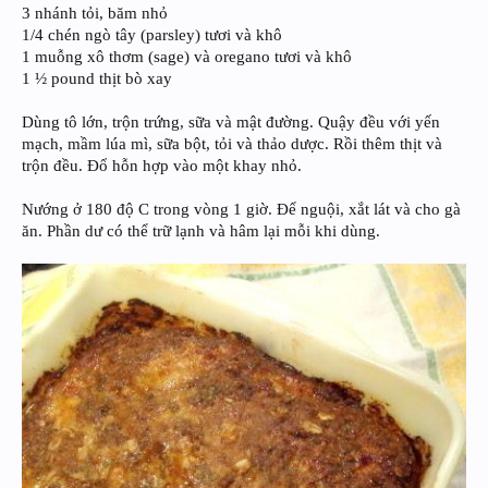
3 nhánh tỏi, băm nhỏ
1/4 chén ngò tây (parsley) tươi và khô
1 muỗng xô thơm (sage) và oregano tươi và khô
1 ½ pound thịt bò xay
Dùng tô lớn, trộn trứng, sữa và mật đường. Quậy đều với yến
mạch, mầm lúa mì, sữa bột, tỏi và thảo dược. Rồi thêm thịt và
trộn đều. Đổ hỗn hợp vào một khay nhỏ.
Nướng ở 180 độ C trong vòng 1 giờ. Để nguội, xắt lát và cho gà
ăn. Phần dư có thể trữ lạnh và hâm lại mỗi khi dùng.