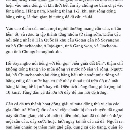
hiện vào mùa đông, vì khi thời tiết ấm áp chúng sẽ bám chặt vào
lòng sông. Hằng năm, khoảng tháng 1-2, khi mặt sông đóng
băng cứng, là thời gian lý tưởng để đi câu cá đá.
Vào cao điểm của mùa, mọi người thường mang cần câu, mì ăn
liền, ớt, và rượu tụ tập thành từng nhóm từ sáng sớm. Điểm câu
nổi tiếng nhất ở Hàn Quốc là khu câu Gotan gần hồ Soyangho
và hồ Chuncheonho ở Inje-gun, tỉnh Gang won, và Jincheon-
gun tỉnh Chungcheongbuk-do.
Hồ Soyangho nổi tiếng với tên gọi "biển giữa đất liền”, thậm chí
không đóng băng vào mùa đông vì nước hồ sâu và rộng. Ngược
lại, hồ Chuncheonho lại đóng băng hầu như suốt mùa đông và
băng cứng đến mức bạn có thể nhảy thoải mái trên đó mà mặt
băng không hề bị nứt hay vỡ. Diện tích băng đóng phủ rộng tới
10 km2. Từng đàn cá đá lớn tới đây để tìm nơi đẻ trứng.
Câu cá đá trở thành hoạt động giải trí mùa đông thú vị của các
gia đình trẻ Hàn Quốc còn vì việc chuẩn bị cho chuyến dã ngoại
này rất đơn giản, chỉ với một số tiền nhỏ, bạn đã có thể có được
một cần câu, dây cước hoặc lưới ngay tại hồ câu cá đá. Ngoài ra,
bạn nên chuẩn bị thêm một ghế gấp, dụng cụ cào băng, quần áo