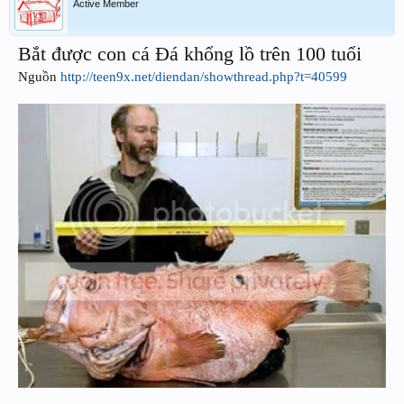
Active Member
Bắt được con cá Đá khổng lồ trên 100 tuổi
Nguồn
http://teen9x.net/diendan/showthread.php?t=40599