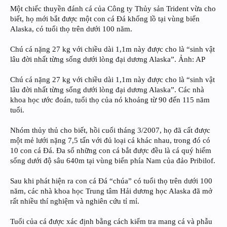
Một chiếc thuyền đánh cá của Công ty Thủy sản Trident vừa cho
biết, họ mới bắt được một con cá Đá khổng lồ tại vùng biển
Alaska, có tuổi thọ trên dưới 100 năm.
Chú cá nặng 27 kg với chiều dài 1,1m này được cho là “sinh vật
lâu đời nhất từng sống dưới lòng đại dương Alaska”. Ảnh: AP
Chú cá nặng 27 kg với chiều dài 1,1m này được cho là “sinh vật
lâu đời nhất từng sống dưới lòng đại dương Alaska”. Các nhà
khoa học ước đoán, tuổi thọ của nó khoảng từ 90 đến 115 năm
tuổi.
Nhóm thủy thủ cho biết, hồi cuối tháng 3/2007, họ đã cất được
một mẻ lưới nặng 7,5 tấn với đủ loại cá khác nhau, trong đó có
10 con cá Đá. Đa số những con cá bắt được đều là cá quý hiếm
sống dưới độ sâu 640m tại vùng biển phía Nam của đảo Pribilof.
Sau khi phát hiện ra con cá Đá “chúa” có tuổi thọ trên dưới 100
năm, các nhà khoa học Trung tâm Hải dương học Alaska đã mở
rất nhiều thí nghiệm và nghiên cứu tỉ mỉ.
Tuổi của cá được xác định bằng cách kiểm tra mang cá và phẫu