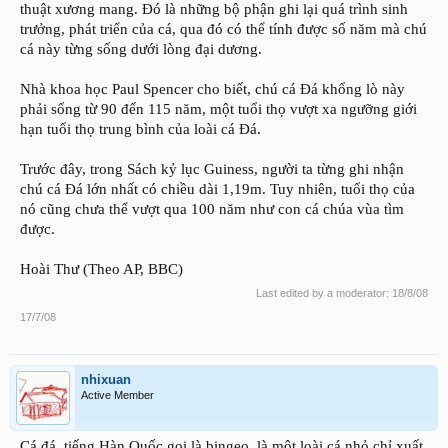
thuật xương mang. Đó là những bộ phận ghi lại quá trình sinh
trưởng, phát triển của cá, qua đó có thể tính được số năm mà chú
cá này từng sống dưới lòng đại dương.
Nhà khoa học Paul Spencer cho biết, chú cá Đá khổng lò này
phải sống từ 90 đến 115 năm, một tuổi thọ vượt xa ngưỡng giới
hạn tuổi thọ trung bình của loài cá Đá.
Trước đây, trong Sách kỷ lục Guiness, người ta từng ghi nhận
chú cá Đá lớn nhất có chiều dài 1,19m. Tuy nhiên, tuổi thọ của
nó cũng chưa thể vượt qua 100 năm như con cá chúa vùa tìm
được.
Hoài Thư (Theo AP, BBC)
Last edited by a moderator:
18/8/08
17/7/08
nhixuan
Active Member
Cá đá, tiếng Hàn Quốc gọi là bingeo, là một loài cá nhỏ chỉ xuất