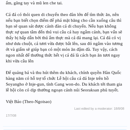
ấm, găng tay và mũ len che tai.
Cá đá có thói quen di chuyển theo đàn lớn để tìm thức ăn, nên
nếu bạn biết chọn điểm để phá mặt băng cho cần xuống câu thì
bạn sẽ quan sát được cảnh đàn cá di chuyển. Nếu bạn không
thực sự quan tâm đến thú vui câu cá hay ngắm cảnh, bạn vấn sẽ
thấy bị hấp dẫn bởi thú ẩm thực mà cá đá mang lại. Cá đá có vị
như dưa chuột, cá tươi vừa được bắt lên, sau đó ngâm vào tương
ớt và giấm sẽ giúp bạn có một món ăn đậm đà. Tuy vậy, cách
ngon nhất để thưởng thức hết vị cá đá là cách bạn ăn tươi ngay
khi vừa câu lên
Để quảng bá và thu hút thêm du khách, chính quyền Hàn Quốc
hàng năm có hỗ trợ tổ chức Lễ hội câu cá đá Inje trên hồ
Soyangho ở Inje-gun, tỉnh Gang won-do. Du khách tới tham gia
lễ hội còn có dịp thưởng ngoạn cảnh núi Seoraksan phủ tuyết.
Việt Báo (Theo-Ngoisao)
Last edited by a moderator:
18/8/08
17/7/08