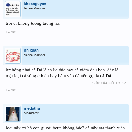
khoanguyen
Active Member
troi oi khong tuong tuong noi
17/7/08
nhixuan
Active Member
kmhông phai cá Đá là cá lia thia hay cá xiêm đau bạn. đây là
một loại cá sống ở biển hay bám vào đá nên gọi là
cá Đá
Chỉnh sửa cuối:
17/7/08
17/7/08
meduthu
Moderator
loại nầy có bà con gì với betta không bác? cá nầy mà thành viên