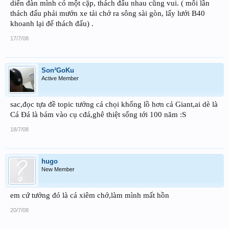
diển đàn mình có một cặp, thách đấu nhau cũng vui. ( mỗi lần
thách đấu phải mướn xe tải chở ra sông sài gòn, lấy lưới B40
khoanh lại để thách đấu) .
17/7/08
Son²GoKu
Active Member
sac,đọc tựa đề topic tưởng cá chọi khổng lồ hơn cả Giant,ai dè là
Cá Đá là bám vào cụ cđá,ghê thiệt sống tới 100 năm :S
18/7/08
hugo
New Member
em cứ tưởng đó là cá xiêm chớ,làm mình mất hồn
20/7/08