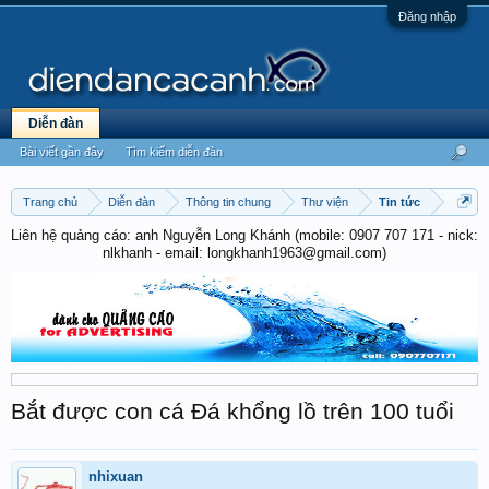
Đăng nhập
Diễn đàn
Bài viết gần đây
Tìm kiếm diễn đàn
Trang chủ
Diễn đàn
Thông tin chung
Thư viện
Tin tức
Liên hệ quảng cáo: anh Nguyễn Long Khánh (mobile: 0907 707 171 - nick:
nlkhanh - email: longkhanh1963@gmail.com)
Bắt được con cá Đá khổng lồ trên 100 tuổi
nhixuan