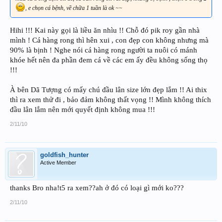
, e chọn cá bệnh, về chữa 1 tuần là ok ~~
Hihi !!! Kai này gọi là liều ăn nhìu !! Chỗ đó pik roy gần nhà
mình ! Cá hàng rong thì hên xui , con đẹp con không nhưng mà
90% là bịnh ! Nghe nói cá hàng rong người ta nuôi có mánh
khóe hết nên đa phần đem cá về các em ấy đều không sống thọ
!!!
À bên Dã Tượng có mấy chú đầu lân size lớn đẹp lắm !! Ai thix
thì ra xem thử đi , bảo đảm không thất vọng !! Mình không thích
đầu lân lắm nên mới quyết định không mua !!!
2/11/10
goldfish_hunter
Active Member
thanks Bro nha!t5 ra xem??ah ở đó có loại gì mới ko???
2/11/10