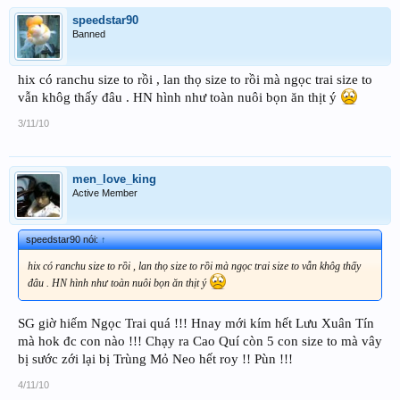
speedstar90
Banned
hix có ranchu size to rồi , lan thọ size to rồi mà ngọc trai size to
vẫn khôg thấy đâu . HN hình như toàn nuôi bọn ăn thịt ý
3/11/10
men_love_king
Active Member
speedstar90 nói:
↑
hix có ranchu size to rồi , lan thọ size to rồi mà ngọc trai size to vẫn khôg thấy
đâu . HN hình như toàn nuôi bọn ăn thịt ý
SG giờ hiếm Ngọc Trai quá !!! Hnay mới kím hết Lưu Xuân Tín
mà hok đc con nào !!! Chạy ra Cao Quí còn 5 con size to mà vây
bị sước zới lại bị Trùng Mỏ Neo hết roy !! Pùn !!!
4/11/10