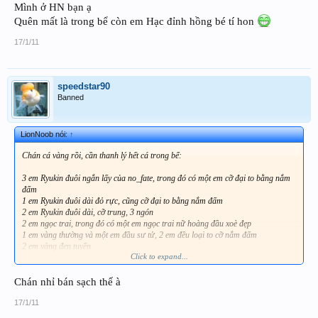
Mình ở HN bạn ạ
Quên mất là trong bể còn em Hạc đỉnh hồng bé tí hon
17/1/11
speedstar90
Banned
LionNoob nói:
↑
Chán cá vàng rồi, cần thanh lý hết cá trong bể:
3 em Ryukin đuôi ngắn lấy của no_fate, trong đó có một em cỡ đại to bằng nắm
đấm
1 em Ryukin đuôi dài đỏ rực, cũng cỡ đại to bằng nắm đấm
2 em Ryukin đuôi dài, cỡ trung, 3 ngón
2 em ngọc trai, trong đó có một em ngọc trai nữ hoàng đầu xoè đẹp
1 em vàng thường và một em đầu sư tử, 2 em đều loại to cỡ nắm đấm
2 em vàng đen tuyền
Click to expand...
1 em đầu lân lột, nửa vàng nửa đen
Tất cả giá là 500K (lúc mua đã 1triệu rồi)
Chán nhỉ bán sạch thế à
Giá này ko fix nhé, anh em đừng trả giá.
Ai có nhu cầu PM nha.
17/1/11