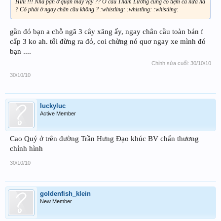
Hihi !!! Nhà pạn ở quận mấy vậy ?? Ở cầu Tham Lương cũng có tiệm cá nữa hả
? Có phải ở ngay chân cầu không ? :whistling: :whistling: :whistling:
gần đó bạn a chỗ ngã 3 cây xăng ấy, ngay chân cầu toàn bán f
cấp 3 ko ah. tối đừng ra đó, coi chừng nó quơ ngay xe mình đó
bạn ....
Chỉnh sửa cuối:
30/10/10
30/10/10
luckyluc
Active Member
Cao Quý ở trên đường Trần Hưng Đạo khúc BV chấn thương
chỉnh hình
30/10/10
goldenfish_klein
New Member