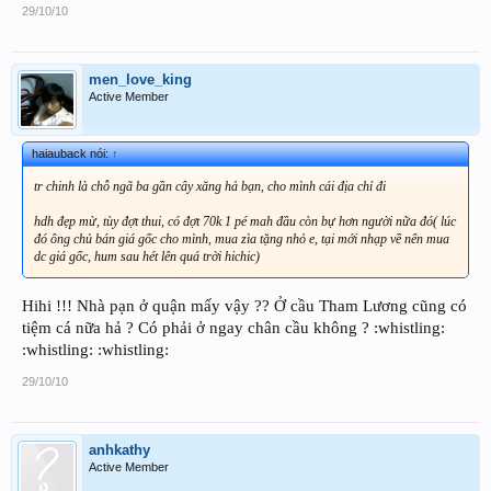
29/10/10
men_love_king
Active Member
haiauback nói:
↑
tr chinh là chỗ ngã ba gần cây xăng hả bạn, cho mình cái địa chỉ đi
hdh đẹp mừ, tùy đợt thui, có đợt 70k 1 pé mah đầu còn bự hơn người nữa đó( lúc
đó ông chủ bán giá gốc cho mình, mua zìa tặng nhỏ e, tại mới nhạp về nên mua
dc giá gốc, hum sau hét lên quá trời hichic)
Hihi !!! Nhà pạn ở quận mấy vậy ?? Ở cầu Tham Lương cũng có
tiệm cá nữa hả ? Có phải ở ngay chân cầu không ? :whistling:
:whistling: :whistling:
29/10/10
anhkathy
Active Member