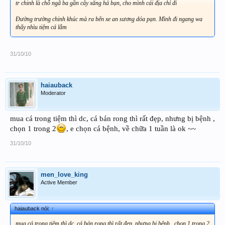
tr chinh là chỗ ngã ba gần cây xăng hả bạn, cho mình cái địa chỉ đi
Đường trường chinh khúc mà ra bến xe an sương dóa pạn. Mình đi ngang wa
thấy nhìu tiệm cá lắm
31/10/10
haiauback
Moderator
mua cá trong tiệm thì dc, cá bán rong thì rất đẹp, nhưng bị bệnh ,
chọn 1 trong 2
, e chọn cá bệnh, về chữa 1 tuần là ok ~~
31/10/10
men_love_king
Active Member
haiauback nói:
↑
mua cá trong tiệm thì dc, cá bán rong thì rất đẹp, nhưng bị bệnh , chọn 1 trong 2