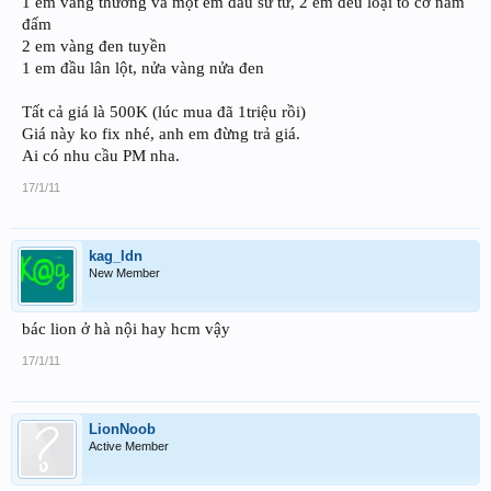
1 em vàng thường và một em đầu sư tử, 2 em đều loại to cỡ nắm
đấm
2 em vàng đen tuyền
1 em đầu lân lột, nửa vàng nửa đen
Tất cả giá là 500K (lúc mua đã 1triệu rồi)
Giá này ko fix nhé, anh em đừng trả giá.
Ai có nhu cầu PM nha.
17/1/11
kag_ldn
New Member
bác lion ở hà nội hay hcm vậy
17/1/11
LionNoob
Active Member