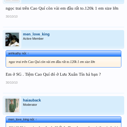
ngọc trai trên Cao Quí còn vài em đầu rất to.120k 1 em size lớn
30/10/10
men_love_king
Active Member
anhkathy nói:
↑
ngọc trai trên Cao Quí còn vài em đầu rất to.120k 1 em size lớn
Em ở SG . Tiệm Cao Quí đó ở Lưu Xuân Tín hả bạn ?
30/10/10
haiauback
Moderator
men_love_king nói:
↑