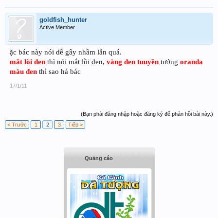
goldfish_hunter
Active Member
ặc bác này nói dễ gây nhầm lẫn quá.
mắt lòi đen
thì nói mắt lồi đen,
vàng đen tuuyền
tưởng
oranda
màu đen
thì sao hả bác
17/1/11
(Bạn phải đăng nhập hoặc đăng ký để phản hồi bài này.)
< Trước
1
2
3
Tiếp >
Quảng cáo