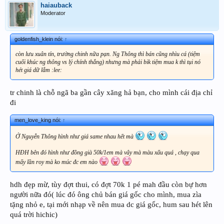
haiauback
Moderator
goldenfish_klein nói:
↑
còn lưu xuân tín, trường chinh nữa pạn. Ng Thông thì bán cũng nhìu cá (tiệm
cuối khúc ng thông vs lý chính thắng) nhưng mà phải bik tiệm mua k thì tụi nó
hét giá dữ lắm :lee:
tr chinh là chỗ ngã ba gần cây xăng hả bạn, cho mình cái địa chỉ
đi
men_love_king nói:
↑
Ở Nguyễn Thông hình như giá same nhau hết mà
HĐH bên đó hình như đồng già 50k/1em mà vây mà màu xấu quá , chạy qua
mấy lần roy mà ko múc đc em nào
hdh đẹp mừ, tùy đợt thui, có đợt 70k 1 pé mah đầu còn bự hơn
người nữa đó( lúc đó ông chủ bán giá gốc cho mình, mua zìa
tặng nhỏ e, tại mới nhạp về nên mua dc giá gốc, hum sau hét lên
quá trời hichic)