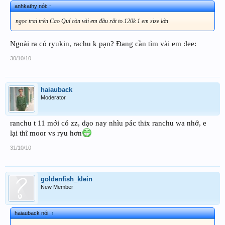
anhkathy nói:
↑
ngọc trai trên Cao Quí còn vài em đầu rất to.120k 1 em size lớn
Ngoài ra có ryukin, rachu k pạn? Đang cần tìm vài em :lee:
30/10/10
haiauback
Moderator
ranchu t 11 mới có zz, dạo nay nhìu pác thix ranchu wa nhở, e
lại thĩ moor vs ryu hơn
31/10/10
goldenfish_klein
New Member
haiauback nói:
↑