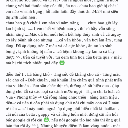
bị chết do sốc thuốc và tự sát - phi ra ngoài thôi , ngoài ra nuôi
chung với bài thuốc này của tôi , ăn no - chưa bao giờ bị chết 1
em nào vì sình bụng , hồ luôn luôn đầy thức ăn 24/24 như siêu
thị 24h luôn hen .
chưa bao giờ chết 1 em nào vì nấm trắng .......chưa bao giờ lây
lan bệnh tật .....1 em chết vì bệnh nan y , thì cả bầy vẫn sống
nhăn răng ....Mặc dù tui nuôi luôn kết hợp thủy sinh và cá ,nguy
cơ lây bệnh rất cao nhưng .....cá vẫn khỏe , vẫn bơi ầm ầm , tung
tăng. Đã áp dụng trên 7 màu và cá cực khỏe , ăn no ko sình
bụng , lạnh không bị nấm ....cá bệnh không lây lan ra cả bầy
được ^^ . trên cả tuyệt vời , tui đem tinh hoa của betta qua 7 màu
mà bị chỉ trích nhiều quá đấy
điều thứ 1 : Lá bàng khô - tăng sức đề kháng cho cá - Tăng màu
sắc cho cá - Diệt khuẩn , sát khuẩn làm chậm quá trình phát triển
của vi khuẩn - làm săn chắc thịt cá, dưỡng cá rất hiệu quả . ( áp
dụng cho tất cả các loại cá cảnh nước ngọt - Thậm chí là loài cá
Vua - Phong thủy -> Cá rồng hàng chục triệu , hàng trăm triệu ,
đến-> cả tiền tỉ còn phải sử dụng chứ nói chi mấy con cá 7 màu
rẻ tiền ... cái này nước ngoài áp dụng phổ biến nhất là thaillan ,
cái nôi của betta , guppy và cá rồng luôn nhé, đừng cãi lên hỏi
bác google đi rồi cãi
, nếu nói google tào lao nữa thì ông quá
bảo thủ rồi ấy ^^ ), Nhưng khuyến điểm là làm vàng nước - mất