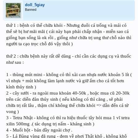
doll_5giay
Banned
thứ 1 : bệnh có thể chữa khỏi - Nhưng đuôi cá trống và mái có
thể sẽ bị hư mãi mãi ( cái này bạn phải chấp nhận - miễn sao cá
giống bạn sống là ok rồi , giống như chữa trị ung thư chỗ nào thì
người ta cạo trọc chỗ đó vậy thôi )
thứ 2 : chữa bệnh này rất dễ dàng - chỉ cần các dụng cụ và thuốc
như sau :
1 - thùng mút mini - không có thì xài can nhựa nước khoán 5 lít (
vì nhựa + mút không làm lạnh nước và giữ ấm cho cá tốt hơn
kính thủy tinh )
2 - cây sưởi - ra ngoài mua khoản 40-50k , hoặc mua cũ 20-30k
trên các diễn đàn thủy sinh ( nếu không có thì căng , sẽ phải
chữa trị rất lâu , thậm chí không thể chữa khỏi => dẫn đến cá tử
vong )
3 - Tetra Nhật - không có thì ra hiệu thuốc tây hỏi mua 1 vĩ tetra
xilin 500mg .( tác dụng trị nấm - kháng sinh )
4 - Muối hột - bán đầy ngoài chợ .
5 - Lá Bàng vàng đã rụng - đem về phơi Thật khô , không khô