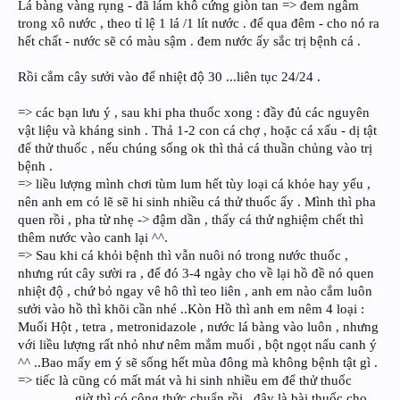
Lá bàng vàng rụng - đã lám khô cứng giòn tan => đem ngâm
trong xô nước , theo tỉ lệ 1 lá /1 lít nước . để qua đêm - cho nó ra
hết chất - nước sẽ có màu sậm . đem nước ấy sắc trị bệnh cá .
Rồi cắm cây sưởi vào để nhiệt độ 30 ...liên tục 24/24 .
=> các bạn lưu ý , sau khi pha thuốc xong : đầy đủ các nguyên
vật liệu và kháng sinh . Thả 1-2 con cá chợ , hoặc cá xấu - dị tật
để thử thuốc , nếu chúng sống ok thì thả cá thuần chủng vào trị
bệnh .
=> liều lượng mình chơi tùm lum hết tùy loại cá khỏe hay yếu ,
nên anh em có lẽ sẽ hi sinh nhiều cá thử thuốc ấy . Mình thì pha
quen rồi , pha từ nhẹ -> đậm dần , thấy cá thử nghiệm chết thì
thêm nước vào canh lại ^^.
=> Sau khi cá khỏi bệnh thì vẫn nuôi nó trong nước thuốc ,
nhưng rút cây sười ra , để đó 3-4 ngày cho về lại hồ đề nó quen
nhiệt độ , chứ bỏ ngay vê hô thì teo liên , anh em nào cắm luôn
sưởi vào hồ thì khõi cần nhé ..Kòn Hồ thì anh em nêm 4 loại :
Muối Hột , tetra , metronidazole , nước lá bàng vào luôn , nhưng
với liều lượng rất nhỏ như nêm mắm muối , bột ngọt nấu canh ý
^^ ..Bao mấy em ý sẽ sống hết mùa đông mà không bệnh tật gì .
=> tiếc là cũng có mất mát và hi sinh nhiều em để thử thuốc
................giờ thì có công thức chuẩn rồi , đây là bài thuốc cho