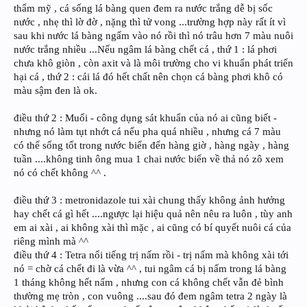
thẩm mỹ , cá sống lá bàng quen đem ra nước trắng dễ bị sốc
nước , nhẹ thì lờ đờ , nặng thì tử vong ...trường hợp này rất ít vì
sau khi nước lá bàng ngấm vào nó rồi thì nó trâu hơn 7 màu nuôi
nước trắng nhiều ...Nếu ngâm lá bàng chết cá , thứ 1 : lá phơi
chưa khô giòn , còn axit và là môi trường cho vi khuẩn phát triển
hại cá , thứ 2 : cái lá đó hết chất nên chọn cá bàng phơi khô có
màu sậm đen là ok.
điều thứ 2 : Muối - công dụng sát khuẩn của nó ai cũng biết -
nhưng nó làm tụt nhớt cá nếu pha quá nhiều , nhưng cá 7 màu
có thể sống tốt trong nước biển đến hàng giờ , hàng ngày , hàng
tuần ....không tinh ông mua 1 chai nước biển về thả nó zô xem
nó có chết không ^^ .
điều thứ 3 : metronidazole tui xài chung thấy không ảnh hưởng
hay chết cá gì hết ....ngược lại hiệu quả nên nêu ra luôn , tùy anh
em ai xài , ai không xài thì mặc , ai cũng có bí quyết nuôi cá của
riêng mình mà ^^
điều thứ 4 : Tetra nổi tiếng trị nấm rồi - trị nấm mà không xài tới
nó = chờ cá chết đi là vừa ^^ , tui ngâm cá bị nấm trong lá bàng
1 tháng không hết nấm , nhưng con cá không chết vẫn đẻ bình
thường mẹ tròn , con vuông ....sau đó đem ngâm tetra 2 ngày là