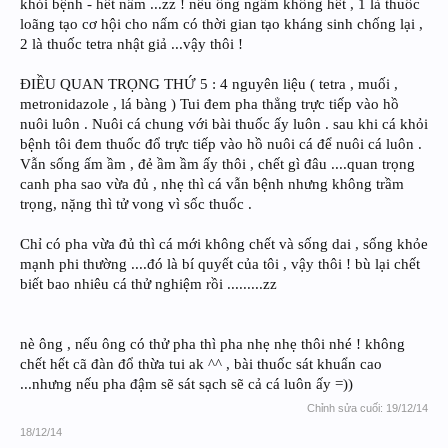
khỏi bệnh - hết nấm ...zz ! nếu ông ngâm không hết , 1 là thuốc
loãng tạo cơ hội cho nấm có thời gian tạo kháng sinh chống lại ,
2 là thuốc tetra nhật giả ...vậy thôi !
ĐIỀU QUAN TRỌNG THỨ 5 : 4 nguyên liệu ( tetra , muối ,
metronidazole , lá bàng ) Tui đem pha thẳng trực tiếp vào hồ
nuôi luôn . Nuôi cá chung với bài thuốc ấy luôn . sau khi cá khỏi
bệnh tôi đem thuốc đổ trực tiếp vào hồ nuôi cá để nuôi cá luôn .
Vẫn sống ấm ầm , đẻ ầm ầm ấy thôi , chết gì đâu ....quan trọng
canh pha sao vừa đủ , nhẹ thì cá vẫn bệnh nhưng không trầm
trọng, nặng thì tử vong vì sốc thuốc .
Chỉ có pha vừa đủ thì cá mới không chết và sống dai , sống khỏe
mạnh phi thường ....đó là bí quyết của tôi , vậy thôi ! bù lại chết
biết bao nhiêu cá thử nghiệm rồi .........zz
nè ông , nếu ông có thử pha thì pha nhẹ nhẹ thôi nhé ! không
chết hết cã đàn đổ thừa tui ak ^^ , bài thuốc sát khuẩn cao
...nhưng nếu pha đậm sẽ sát sạch sẽ cả cá luôn ấy =))
Chỉnh sửa cuối:
19/12/14
18/12/14