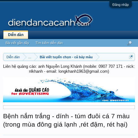
Đăng nhập
Diễn đàn
Bài viết gần đây
Tìm kiếm diễn đàn
Diễn đàn
...
Bài viết tuyển chọn - cá bảy màu
Liên hệ quảng cáo: anh Nguyễn Long Khánh (mobile: 0907 707 171 - nick:
nlkhanh - email: longkhanh1963@gmail.com)
Bệnh nắm trắng - dính - túm đuôi cá 7 màu
(trong mùa đông giá lạnh ,rét đậm, rét hại)