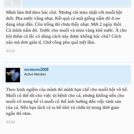
Mình làm thử theo bác chủ. Nhưng chỉ tetra nhật với muối hột
thôi. Pha nước vàng nhạt. Kết quả cá mái giống nấm đỏ ở sw
đang nhạt dần. Còn trống thì chưa thấy nhạt. Mới 2 ngày thôi.
Cá mình nấm đỏ. Trước cho muối và tetra vàng khè nước. À cho
hỏi thêm cá lắc có dùng cách này được không bác chủ? Cách
nào mà đơn giản tí. Chứ công phu quá mệt lắm.
3/1/15
mrstorm2008
Active Member
Theo kinh ngiệm của mình thì mình hạn chế cho muối hột vô bể.
Muối có thể tốt cho việc trị bệnh cho cá, nhưng không nên cho
muối vô trong bể vì muối có thể ảnh hưởng đến việc sinh sản
của cá. Nếu bạn tách cá ra bể nhỏ và chữa trị trong thời gian
ngắn thì okie.
5/2/19