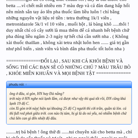
betta ....vì chết mất nhiều em 7 màu đẹp và cả đàn đang hấp hối
nên mình sắn tay áo lên pha thuốc làm liều luôn ! chỉ bằng
những nguyên vật liệu rẻ tiền : tetra thường 1k/1 viên ,
metronidazole 5k/1 vĩ 10 viên , muối hột , lá bàng khô .....thôi !
duy nhất chỉ có cây sưởi là mua thêm để cá nhanh hết bệnh chứ
pha đúng liều ngâm 2-3 ngày tự hết chả cần sưởi nha . ( Không
xài thuốc thaillan , không xài tetra nhật luôn hen ...... giá trị gần
như phổ biến , sinh viên và bình dân pha thuốc tốt luôn nha )
==============ĐỔI LẠI , SAU KHI CÁ KHỎI BỆNH VÀ
SỐNG THÌ CÁC BẠN SẼ CÓ NHỮNG CHÚ 7 MÀU TRÂU BÒ
, KHỎE MIỄN KHUẨN VÀ MỌI BỆNH TẬT ==============
phudu nói:
↑
ông ở đâu, xì gòn, HN hay Đà nẵng?
trời này ở HN nghe nói lạnh lắm, cá được như vậy thì quá tốt rồi, ĐN cũng khá
lạnh 19 độ C.
còn Xì gòn trời này( hiện tại khoảng 25 độ C) người thì cởi trần, quần tà lỏn. cá
thì full red phơi giữa trời. con nào bị túm, bị gì là do nó yếu, nó nhiễm bệnh chứ
chả liên can gì đến nhiệt độ đâu.
........trị bá bệnh ! ông thử đi ......tui chuyên xài cho betta mà , chỉ