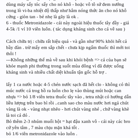
dùng máy sấy tóc sấy cho nó khô - hoặc vô tô sứ đem nướng
trong lò vi-ba nhiệt độ thấp như hâm nóng thức ăn cho nó khô
cứng - giòn tan - bẻ nhẹ là gãy là ok .
6 - thuốc Metronidazole - cái này ngoài hiệu thuốc tây đầy - giá
4-5k /1 vỉ 10 viên luôn. ( tác dụng kháng sinh cho cá vê sau )
Cách chữa trị : chữa rất hiệu quả - và gần như 90% khõi hết cả
bầy đàn . trừ mấy em sắp chết - chưa kịp ngấm thuốc thì mới toi
thôi !
---Không những thế mà về sau khi khỏi bệnh => cá của bạn sẽ
khỏe mạnh phi thường trong suốt mùa đông vì đã được uống
kháng sinh và nhiều chất diệt khuẩn tận gốc hỗ trợ .
lấy 1 ca nước hoặc 4-5 chén nước sạch đã hết clo - không có thì
múc nước cá trog hồ ra luôn cho lẹ vào thùng mút hoặc can
nhựa => bỏ 1/8 viên tetra thuốc tây vào , tetra nhật có hướng dẫn
liều lượng trên bao bì rồi ..canh sao cho màu nước hơi ngả chút
vàng là ok - vàng nhạt nhẽo - hơi chút vàng nhé , chứ vàng khè
là toi cá đó .
Bỏ thêm 2-3 nhúm muối hột = hạt đậu xanh vô - cái này các bro
cứ yên tâm , 7 màu chịu mặn khá tốt .
bỏ 1/6 viên metronidazole vào luôn .