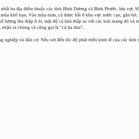
t nhất ba địa điểm thuộc các tỉnh Bình Dương và Bình Phước, lưu vực S
ào mùa khô hạn. Vào mùa mưa, cá được bắt ở khu vực nước cạn, gần bờ, n
số lượng thu thập ít ỏi, mật độ cá khá thấp so với các loài mang đỏ v
hận ra chúng và cũng gọi là “cá lia thia”.
g nghiệp và dân cư. Nếu xét đến tốc độ phát triển kinh tế của các tỉnh t