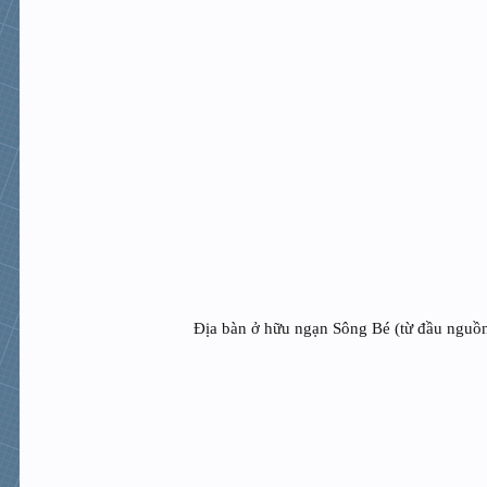
Địa bàn ở hữu ngạn Sông Bé (từ đầu nguồn