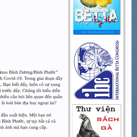
tiktos Bình Dương/Bình Phước”
ịch Covid-19. Trong giai đoạn đầy
. Bạn biết đấy, luôn có sự xung
i trước đây. Chúng tôi hiểu diễn
 nhiều câu hỏi liên quan đến quần
à loài bản địa hay ngoại lai?
đầu xuất hiện. Một bạn trẻ
 Bình Phước, tự tay bắt cá và
hình ảnh mà bạn cung cấp.