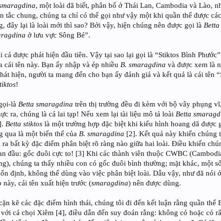
 smaragdina
, một loài đã biết, phân bố ở Thái Lan, Cambodia và Lào, 
ên tắc chung, chúng ta chỉ có thể gọi như vậy một khi quần thể được c
, đây lại là loài mới thì sao? Bởi vậy, hiện chúng nên được gọi là
Betta
aragdina
ở lưu vực Sông Bé”.
cá được phát hiện đầu tiên. Vậy tại sao lại gọi là “Stiktos Bình Phướ
ra cái tên này. Bạn ấy nhập và ép nhiều
B. smaragdina
và được xem là n
át hiện, người ta mang đến cho bạn ấy đánh giá và kết quả là cái tên “
tiktos
!
gọi-là
Betta smaragdina
trên thị trường đều đi kèm với bộ vây phụng vĩ
hực ra, chúng là cá lai tạp! Nếu xem lại tài liệu mô tả loài
Betta smaragd
].
Betta stiktos
là một trường hợp đặc biệt khi kiểu hình hoang dã được gìn
 qua là một biến thể của
B. smaragdina
[2]. Kết quả này khiến chúng t
 ra bất kỳ đặc điểm phân biệt rõ ràng nào giữa hai loài. Điều khiến chú
an đầu: gốc đuôi cực to! [3] Khi các thành viên thuộc CWBC (Cambodia
ng), chúng ta thấy nhiều con có gốc đuôi bình thường; mặt khác, một s
 ổn định, không thể dùng vào việc phân biệt loài. Dẫu vậy, như đã nói ở
này, cái tên xuất hiện trước (
smaragdina
) nên được dùng.
ặn kẽ các đặc điểm hình thái, chúng tôi đi đến kết luận rằng quần thể 
 với cá chọi Xiêm [4], điều dẫn đến suy đoán rằng: không có hoặc có rất