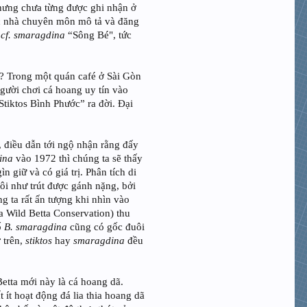
nhưng chưa từng được ghi nhận ở
ác nhà chuyên môn mô tả và đăng
 cf. smaragdina
“Sông Bé", tức
c”? Trong một quán café ở Sài Gòn
gười chơi cá hoang uy tín vào
Stiktos Bình Phước” ra đời. Đại
, điều dẫn tới ngộ nhận rằng đấy
ina
vào 1972 thì chúng ta sẽ thấy
 giữ và có giá trị. Phân tích di
ôi như trút được gánh nặng, bởi
ng ta rất ấn tượng khi nhìn vào
 Wild Betta Conservation) thu
ố
B. smaragdina
cũng có gốc đuôi
 trên,
stiktos
hay
smaragdina
đều
Betta mới này là cá hoang dã.
 ít hoạt động đá lia thia hoang dã