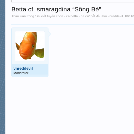
Betta cf. smaragdina “Sông Bé”
Thảo luận trong '
Bài viết tuyển chọn - cá betta - cá cờ
' bắt đầu bởi
vnreddevil
,
18/11/
vnreddevil
Moderator