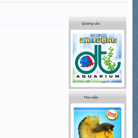
Quảng cáo
Thư viện