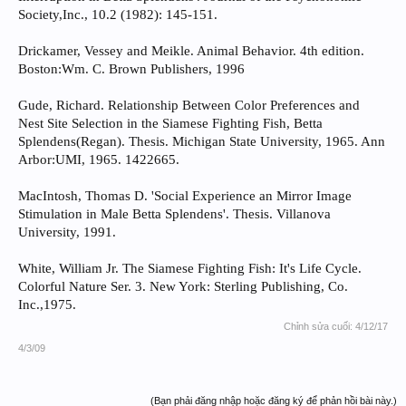
Society,Inc., 10.2 (1982): 145-151.
Drickamer, Vessey and Meikle. Animal Behavior. 4th edition.
Boston:Wm. C. Brown Publishers, 1996
Gude, Richard. Relationship Between Color Preferences and
Nest Site Selection in the Siamese Fighting Fish, Betta
Splendens(Regan). Thesis. Michigan State University, 1965. Ann
Arbor:UMI, 1965. 1422665.
MacIntosh, Thomas D. 'Social Experience an Mirror Image
Stimulation in Male Betta Splendens'. Thesis. Villanova
University, 1991.
White, William Jr. The Siamese Fighting Fish: It's Life Cycle.
Colorful Nature Ser. 3. New York: Sterling Publishing, Co.
Inc.,1975.
Chỉnh sửa cuối:
4/12/17
4/3/09
(Bạn phải đăng nhập hoặc đăng ký để phản hồi bài này.)