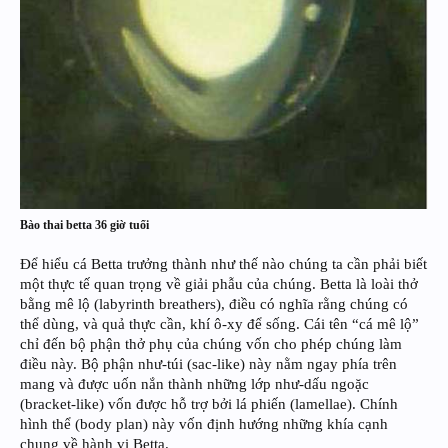
Bào thai betta 36 giờ tuổi
Để hiểu cá Betta trưởng thành như thế nào chúng ta cần phải biết
một thực tế quan trọng về giải phẫu của chúng. Betta là loài thở
bằng mê lộ (labyrinth breathers), điều có nghĩa rằng chúng có
thể dùng, và quả thực cần, khí ô-xy để sống. Cái tên “cá mê lộ”
chỉ đến bộ phận thở phụ của chúng vốn cho phép chúng làm
điều này. Bộ phận như-túi (sac-like) này nằm ngay phía trên
mang và được uốn nắn thành những lớp như-dấu ngoặc
(bracket-like) vốn được hỗ trợ bởi lá phiến (lamellae). Chính
hình thể (body plan) này vốn định hướng những khía cạnh
chung về hành vi Betta.