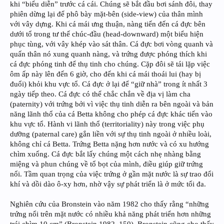
khi “biểu diễn” trước cá cái. Chúng sẽ bắt đầu bơi sánh đôi, thay
phiên dừng lại để phô bày mặt-bên (side-view) của thân mình
với vây dựng. Khi cá mái ưng thuận, nàng tiến đến cá đực bên
dưới tổ trong tư thế chúc-đầu (head-downward) một biểu hiện
phục tùng, với vây khép vào sát thân. Cá đực bơi vòng quanh và
quấn thân nó xung quanh nàng, và trứng được phóng thích khi
cá đực phóng tinh để thụ tinh cho chúng. Cặp đôi sẽ tái lặp việc
ôm ấp này lên đến 6 giờ, cho đến khi cá mái thoái lui (hay bị
đuổi) khỏi khu vực tổ. Cá đực ở lại để “giữ nhà” trong ít nhất 3
ngày tiếp theo. Cá đực có thể chắc chắn về địa vị làm cha
(paternity) với trứng bởi vì việc thụ tinh diễn ra bên ngoài và bản
năng lãnh thổ của cá Betta không cho phép cá đực khác tiến vào
khu vực tổ. Hành vi lãnh thổ (territoriality) này trong việc phụ
dưỡng (paternal care) gắn liền với sự thụ tinh ngoài ở nhiều loài,
không chỉ cá Betta. Trứng Betta nặng hơn nước và có xu hướng
chìm xuống. Cá đực bắt lấy chúng một cách nhẹ nhàng bằng
miệng và phun chúng về tổ bọt của mình, điều giúp giữ trứng
nổi. Tầm quan trọng của việc trứng ở gần mặt nước là sự trao đổi
khí và dồi dào ô-xy hơn, nhờ vậy sự phát triển là ở mức tối đa.
Nghiên cứu của Bronstein vào năm 1982 cho thấy rằng “những
trứng nổi trên mặt nước có nhiều khả năng phát triển hơn những
trái chìm 10 cm” (Bronstein 1982, 150). Bronstein cũng cho thấy