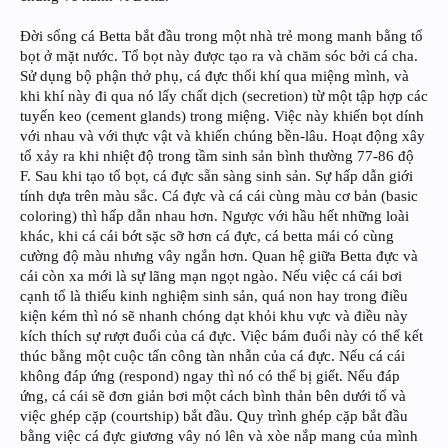
Đời sống cá Betta bắt đầu trong một nhà trẻ mong manh bằng tổ
bọt ở mặt nước. Tổ bọt này được tạo ra và chăm sóc bởi cá cha.
Sử dụng bộ phận thở phụ, cá đực thổi khí qua miệng mình, và
khi khí này đi qua nó lấy chất dịch (secretion) từ một tập hợp các
tuyến keo (cement glands) trong miệng. Việc này khiến bọt dính
với nhau và với thực vật và khiến chúng bền-lâu. Hoạt động xây
tổ xảy ra khi nhiệt độ trong tầm sinh sản bình thường 77-86 độ
F. Sau khi tạo tổ bọt, cá đực sẵn sàng sinh sản. Sự hấp dẫn giới
tính dựa trên màu sắc. Cá đực và cá cái cùng màu cơ bản (basic
coloring) thì hấp dẫn nhau hơn. Ngược với hầu hết những loài
khác, khi cá cái bớt sặc sỡ hơn cá đực, cá betta mái có cùng
cường độ màu nhưng vây ngắn hơn. Quan hệ giữa Betta đực và
cái còn xa mới là sự lãng mạn ngọt ngào. Nếu việc cá cái bơi
cạnh tổ là thiếu kinh nghiệm sinh sản, quá non hay trong điều
kiện kém thì nó sẽ nhanh chóng dạt khỏi khu vực và điều này
kích thích sự rượt đuổi của cá đực. Việc bám đuổi này có thể kết
thúc bằng một cuộc tấn công tàn nhẫn của cá đực. Nếu cá cái
không đáp ứng (respond) ngay thì nó có thể bị giết. Nếu đáp
ứng, cá cái sẽ đơn giản bơi một cách bình thản bên dưới tổ và
việc ghép cặp (courtship) bắt đầu. Quy trình ghép cặp bắt đầu
bằng việc cá đực giương vây nó lên và xòe nắp mang của mình