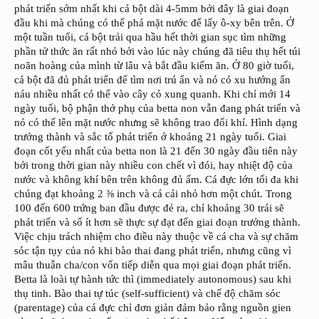
phát triển sớm nhất khi cá bột dài 4-5mm bởi đây là giai đoạn
đầu khi mà chúng có thể phá mặt nước để lấy ô-xy bên trên. Ở
một tuần tuổi, cá bột trải qua hầu hết thời gian sục tìm những
phần tử thức ăn rất nhỏ bởi vào lúc này chúng đã tiêu thụ hết túi
noãn hoàng của mình từ lâu và bắt đầu kiếm ăn. Ở 80 giờ tuổi,
cá bột đã đủ phát triển để tìm nơi trú ẩn và nó có xu hướng ẩn
náu nhiều nhất có thể vào cây cỏ xung quanh. Khi chỉ mới 14
ngày tuổi, bộ phận thở phụ của betta non vẫn đang phát triển và
nó có thể lên mặt nước nhưng sẽ không trao đổi khí. Hình dạng
trưởng thành và sắc tố phát triển ở khoảng 21 ngày tuổi. Giai
đoạn cốt yếu nhất của betta non là 21 đến 30 ngày đầu tiên này
bởi trong thời gian này nhiều con chết vì đói, hay nhiệt độ của
nước và không khí bên trên không đủ ấm. Cá đực lớn tối đa khi
chúng đạt khoảng 2 ⅜ inch và cá cái nhỏ hơn một chút. Trong
100 đến 600 trứng ban đầu được đẻ ra, chỉ khoảng 30 trái sẽ
phát triển và số ít hơn sẽ thực sự đạt đến giai đoạn trưởng thành.
Việc chịu trách nhiệm cho điều này thuộc về cá cha và sự chăm
sóc tận tụy của nó khi bào thai đang phát triển, nhưng cũng vì
mâu thuẫn cha/con vốn tiếp diễn qua mọi giai đoạn phát triển.
Betta là loài tự hành tức thì (immediately autonomous) sau khi
thụ tinh. Bào thai tự túc (self-sufficient) và chế độ chăm sóc
(parentage) của cá đực chỉ đơn giản đảm bảo rằng nguồn gien