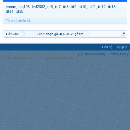
carom
lhq198
lcd2002
ttt6
ttt7
ttt8
ttt9
ttt10
ttt11
ttt12
ttt13
ttt14
ttt15
Tổng số phiếu 13.
Diễn đàn
...
Bình chọn gà đẹp 2012: gà tre
Liên hệ
Trợ giúp
Quy định và Nội quy
Privacy Policy
Forum software by XenForo™
|
Media embeds by s9e