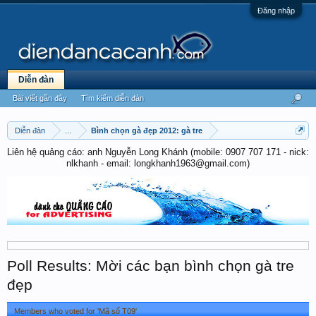
Đăng nhập
Diễn đàn
Bài viết gần đây
Tìm kiếm diễn đàn
Diễn đàn
...
Bình chọn gà đẹp 2012: gà tre
Liên hệ quảng cáo: anh Nguyễn Long Khánh (mobile: 0907 707 171 - nick:
nlkhanh - email: longkhanh1963@gmail.com)
Poll Results: Mời các bạn bình chọn gà tre
đẹp
Members who voted for 'Mã số T09'