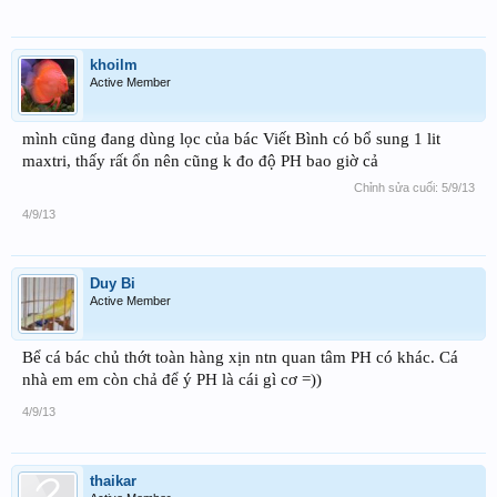
khoilm
Active Member
mình cũng đang dùng lọc của bác Viết Bình có bổ sung 1 lit
maxtri, thấy rất ổn nên cũng k đo độ PH bao giờ cả
Chỉnh sửa cuối:
5/9/13
4/9/13
Duy Bi
Active Member
Bể cá bác chủ thớt toàn hàng xịn ntn quan tâm PH có khác. Cá
nhà em em còn chả để ý PH là cái gì cơ =))
4/9/13
thaikar