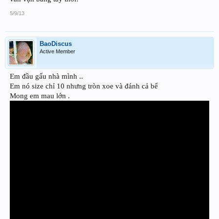
5/9/13
BaoDiscus
Active Member
Em đầu gấu nhà mình ..
Em nó size chỉ 10 nhưng tròn xoe và đánh cả bể
Mong em mau lớn .