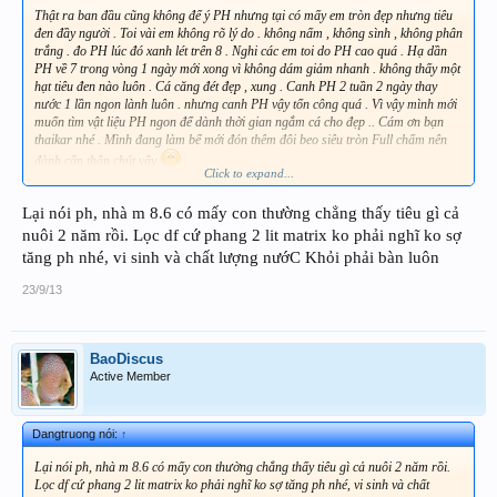
Thật ra ban đầu cũng không để ý PH nhưng tại có mấy em tròn đẹp nhưng tiêu
đen đầy người . Toi vài em không rõ lý do . không nấm , không sình , không phân
trắng . đo PH lúc đó xanh lét trên 8 . Nghi các em toi do PH cao quá . Hạ dần
PH về 7 trong vòng 1 ngày mới xong vì không dám giảm nhanh . không thấy một
hạt tiêu đen nào luôn . Cá căng đét đẹp , xung . Canh PH 2 tuần 2 ngày thay
nước 1 lần ngon lành luôn . nhưng canh PH vậy tốn công quá . Vì vậy mình mới
muốn tìm vật liệu PH ngon để dành thời gian ngắm cá cho đẹp .. Cám ơn bạn
thaikar nhé . Mình đang làm bể mới đón thêm đôi beo siêu tròn Full chấm nên
đành cẩn thận chút vậy
Click to expand...
Siêu mẫu chưa về nên đành ngắm qua avarta vậy ......
Lại nói ph, nhà m 8.6 có mấy con thường chẳng thấy tiêu gì cả
nuôi 2 năm rồi. Lọc df cứ phang 2 lit matrix ko phải nghĩ ko sợ
tăng ph nhé, vi sinh và chất lượng nướC Khỏi phải bàn luôn
23/9/13
BaoDiscus
Active Member
Dangtruong nói:
↑
Lại nói ph, nhà m 8.6 có mấy con thường chẳng thấy tiêu gì cả nuôi 2 năm rồi.
Lọc df cứ phang 2 lit matrix ko phải nghĩ ko sợ tăng ph nhé, vi sinh và chất