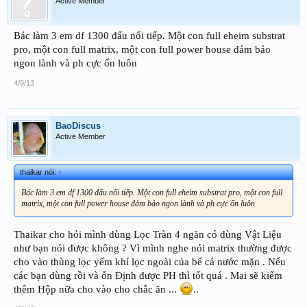
Active Member
Bác làm 3 em df 1300 đấu nối tiếp. Một con full eheim substrat
pro, một con full matrix, một con full power house đảm bảo
ngon lành và ph cực ổn luôn
4/9/13
BaoDiscus
Active Member
thaikar nói:
↑
Bác làm 3 em df 1300 đấu nối tiếp. Một con full eheim substrat pro, một con full
matrix, một con full power house đảm bảo ngon lành và ph cực ổn luôn
Thaikar cho hỏi mình dùng Lọc Tràn 4 ngăn có dùng Vật Liệu
như bạn nói được không ? Vì mình nghe nói matrix thường được
cho vào thùng lọc yếm khí lọc ngoài của bể cá nước mặn . Nếu
các bạn dùng rồi và ổn Định được PH thì tốt quá . Mai sẽ kiếm
thêm Hộp nữa cho vào cho chắc ăn ...
..