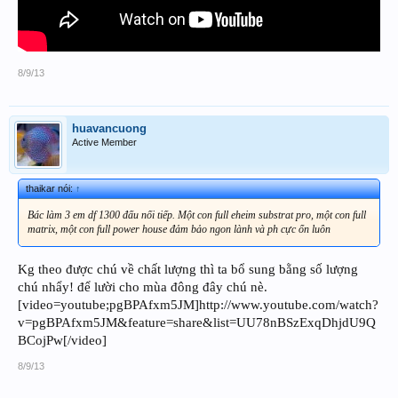
8/9/13
huavancuong
Active Member
thaikar nói:
↑
Bác làm 3 em df 1300 đấu nối tiếp. Một con full eheim substrat pro, một con full
matrix, một con full power house đảm bảo ngon lành và ph cực ổn luôn
Kg theo được chú về chất lượng thì ta bổ sung bằng số lượng
chú nhẩy! để lười cho mùa đông đây chú nè.
[video=youtube;pgBPAfxm5JM]http://www.youtube.com/watch?
v=pgBPAfxm5JM&feature=share&list=UU78nBSzExqDhjdU9Q
BCojPw[/video]
8/9/13