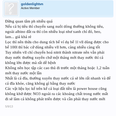
goldenlightvn
Active Member
Đừng quan tâm ph nhiều quá
Nếu cá bị tiêu thì chuyển sang nuôi dòng thường không tiêu,
ngoài albino đắt ra thì còn nhiều loại như xanh chỉ đỏ, beo,
lam... giá khá rẻ
Lọc thì nên thừa cho dung tích bể ví dụ bể 1l vll dùng được cho
bể 100l thì bác cứ dùng nhiều vll hơn, càng nhiều càng tốt
Tuy nhiên vll chỉ chuyển hoá nitrit thành nitrate nên vẫn phải
thay nước thường xuyên chứ một tháng mới thay nước thì cá
không lớn được mà rất dễ bệnh
Không nên học tập các cao thủ đi trước một tháng hoặc 1,2 tuần
mới thay nước một lần
Nhất là cá đĩa, thường xuyên thay nước cá sẽ lớn rất nhanh và để
cá đĩa khỏe, căng không gì bằng thay nước
Các vật liệu lọc kể trên kể cả loại đắt tiền là power house cũng
không khử được NO3 ngoài ra các khoáng chất trong nước mất
đi sẽ làm cá không phát triển được và cần phải thay nước mới
5/9/13