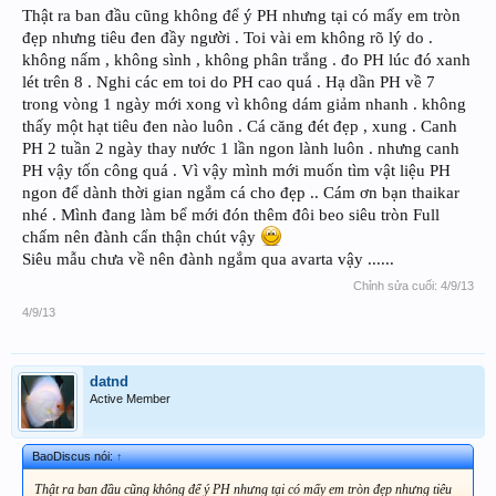
Thật ra ban đầu cũng không để ý PH nhưng tại có mấy em tròn
đẹp nhưng tiêu đen đầy người . Toi vài em không rõ lý do .
không nấm , không sình , không phân trắng . đo PH lúc đó xanh
lét trên 8 . Nghi các em toi do PH cao quá . Hạ dần PH về 7
trong vòng 1 ngày mới xong vì không dám giảm nhanh . không
thấy một hạt tiêu đen nào luôn . Cá căng đét đẹp , xung . Canh
PH 2 tuần 2 ngày thay nước 1 lần ngon lành luôn . nhưng canh
PH vậy tốn công quá . Vì vậy mình mới muốn tìm vật liệu PH
ngon để dành thời gian ngắm cá cho đẹp .. Cám ơn bạn thaikar
nhé . Mình đang làm bể mới đón thêm đôi beo siêu tròn Full
chấm nên đành cẩn thận chút vậy
Siêu mẫu chưa về nên đành ngắm qua avarta vậy ......
Chỉnh sửa cuối:
4/9/13
4/9/13
datnd
Active Member
BaoDiscus nói:
↑
Thật ra ban đầu cũng không để ý PH nhưng tại có mấy em tròn đẹp nhưng tiêu