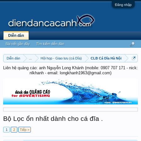
Đăng nhập
Diễn đàn
Bài viết gần đây
Tìm kiếm diễn đàn
Diễn đàn
...
Hội họp - Giao lưu (cá Dĩa)
CLB Cá Dĩa Hà Nội
Liên hệ quảng cáo: anh Nguyễn Long Khánh (mobile: 0907 707 171 - nick:
nlkhanh - email: longkhanh1963@gmail.com)
Bộ Lọc ổn nhất dành cho cá đĩa .
1
2
Tiếp >