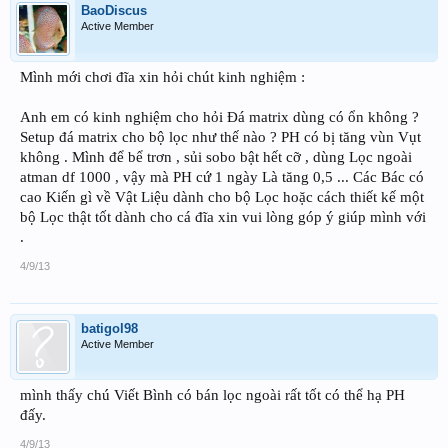
BaoDiscus
Active Member
Mình mới chơi đĩa xin hỏi chút kinh nghiệm :
Anh em có kinh nghiệm cho hỏi Đá matrix dùng có ổn không ?
Setup đá matrix cho bộ lọc như thế nào ? PH có bị tăng vùn Vụt
không . Mình để bể trơn , sủi sobo bật hết cỡ , dùng Lọc ngoài
atman df 1000 , vậy mà PH cứ 1 ngày Là tăng 0,5 ... Các Bác có
cao Kiến gì về Vật Liệu dành cho bộ Lọc hoặc cách thiết kế một
bộ Lọc thật tốt dành cho cá đĩa xin vui lòng góp ý giúp mình với
.
4/9/13
batigol98
Active Member
mình thấy chú Viết Bình có bán lọc ngoài rất tốt có thể hạ PH
đấy.
4/9/13