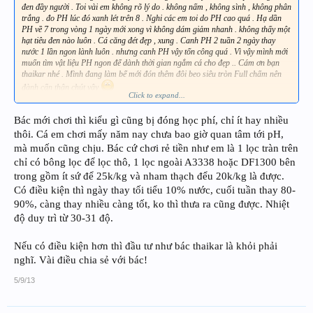
đen đầy người . Toi vài em không rõ lý do . không nấm , không sình , không phân
trắng . đo PH lúc đó xanh lét trên 8 . Nghi các em toi do PH cao quá . Hạ dần
PH về 7 trong vòng 1 ngày mới xong vì không dám giảm nhanh . không thấy một
hạt tiêu đen nào luôn . Cá căng đét đẹp , xung . Canh PH 2 tuần 2 ngày thay
nước 1 lần ngon lành luôn . nhưng canh PH vậy tốn công quá . Vì vậy mình mới
muốn tìm vật liệu PH ngon để dành thời gian ngắm cá cho đẹp .. Cám ơn bạn
thaikar nhé . Mình đang làm bể mới đón thêm đôi beo siêu tròn Full chấm nên
đành cẩn thận chút vậy
Click to expand...
Siêu mẫu chưa về nên đành ngắm qua avarta vậy ......
Bác mới chơi thì kiểu gì cũng bị đóng học phí, chỉ ít hay nhiều
thôi. Cá em chơi mấy năm nay chưa bao giờ quan tâm tới pH,
mà muốn cũng chịu. Bác cứ chơi rẻ tiền như em là 1 lọc tràn trên
chỉ có bông lọc để lọc thô, 1 lọc ngoài A3338 hoặc DF1300 bên
trong gồm ít sứ để 25k/kg và nham thạch đểu 20k/kg là được.
Có điều kiện thì ngày thay tối tiểu 10% nước, cuối tuần thay 80-
90%, càng thay nhiều càng tốt, ko thì thưa ra cũng được. Nhiệt
độ duy trì từ 30-31 độ.
Nếu có điều kiện hơn thì đầu tư như bác thaikar là khỏi phải
nghĩ. Vài điều chia sẻ với bác!
5/9/13