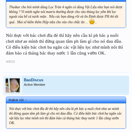
Thaikar cho hỏi mình dùng Lọc Tràn 4 ngăn có dùng Vật Liệu như bạn nói được
không ? Vì mình nghe nói matrix thường được cho vào thùng lọc yếm khí lọc
ngoài của bể cá nước mặn . Nếu các bạn dùng rồi và ổn Định được PH thì tốt
quá . Mai sẽ kiếm thêm Hộp nữa cho vào cho chắc ăn ...
..
Nói thực với bác chơi đĩa đẻ thì hãy nên cầu kì ph bác ạ nuôi
chơi như ae mình thì đừng quan tâm ph làm gì cho nó đau đầu.
Có điều kiện bác chơi ba ngăn các vật liệu lọc như mình nói thì
đảm bảo cả tháng bác thay nước 1 lần cũng vưỡn OK.
4/9/13
BaoDiscus
Active Member
thaikar nói:
↑
Nói thực với bác chơi đĩa đẻ thì hãy nên cầu kì ph bác ạ nuôi chơi như ae mình
thì đừng quan tâm ph làm gì cho nó đau đầu. Có điều kiện bác chơi ba ngăn các
vật liệu lọc như mình nói thì đảm bảo cả tháng bác thay nước 1 lần cũng vưỡn
OK.