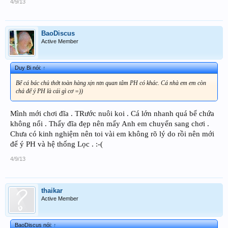
4/9/13
BaoDiscus
Active Member
Duy Bi nói:
↑
Bể cá bác chủ thớt toàn hàng xịn ntn quan tâm PH có khác. Cá nhà em em còn
chả để ý PH là cái gì cơ =))
Mình mới chơi đĩa . TRước nuôi koi . Cá lớn nhanh quá bể chứa
không nổi . Thấy đĩa đẹp nên mấy Anh em chuyển sang chơi .
Chưa có kinh nghiệm nên toi vài em không rõ lý do rồi nên mới
để ý PH và hệ thống Lọc . :-(
4/9/13
thaikar
Active Member
BaoDiscus nói:
↑