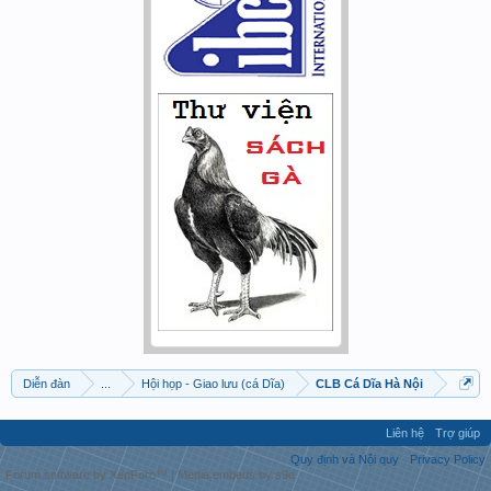
Diễn đàn
...
Hội họp - Giao lưu (cá Dĩa)
CLB Cá Dĩa Hà Nội
Liên hệ
Trợ giúp
Quy định và Nội quy
Privacy Policy
Forum software by XenForo™
|
Media embeds by s9e