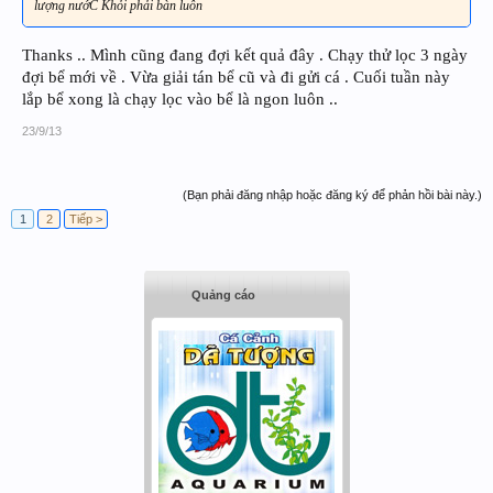
lượng nướC Khỏi phải bàn luôn
Thanks .. Mình cũng đang đợi kết quả đây . Chạy thử lọc 3 ngày
đợi bể mới về . Vừa giải tán bể cũ và đi gửi cá . Cuối tuần này
lắp bể xong là chạy lọc vào bể là ngon luôn ..
23/9/13
(Bạn phải đăng nhập hoặc đăng ký để phản hồi bài này.)
1
2
Tiếp >
Quảng cáo