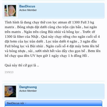
BaoDiscus
Active Member
Tình hình là đang chạy thử con lọc atman df 1300 Full 3 kg
matrix . Bóng nhựa đặt dưới cùng cho trộn cặn bẩn , hai ngăn
trên matrix . Ngăn trên cùng Bùi nhùi và bông lọc . Trước df
1300 là filter của Nhật . Quả này chạy riêng cho ngăn cuối số 4
đặt bơm của lọc tràn dưới . Lọc tràn dưới 4 ngăn , 3 ngăn đầu
Full bông lọc và Bùi nhùi . Ngăn cuối số 4 đặt máy bơm lên bể
và bóng nhựa , sủi , sưởi nhét hết vào đây cho gọn bể . Bơm lên
bể chạy qua đèn UV hẹn giờ 1 ngày chạy 1 h đồng Hồ .
Quả này thì cứ gọi là ..
23/9/13
Dangtruong
Active Member
BaoDiscus nói:
↑