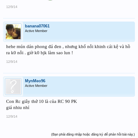
12/9/14
banana07061
Active Member
hehe mún dán phong đá đen , nhưng khổ nỗi khinh cái kệ và hồ
ra k0 nỗi . giờ k0 bjk làm sao lun !
12/9/14
MynMeo96
Active Member
Con Rc giây thứ 10 là của RC 90 PK
giá nhiu nhỉ
12/9/14
(Bạn phải đăng nhập hoặc đăng ký để phản hồi bài này.)