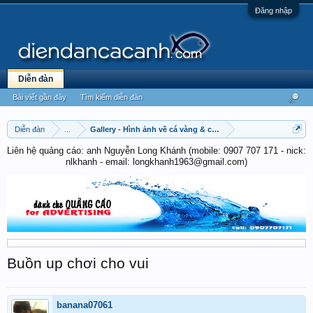
Đăng nhập
Diễn đàn
Bài viết gần đây
Tìm kiếm diễn đàn
Diễn đàn
...
Gallery - Hình ảnh về cá vàng & cá chép
Liên hệ quảng cáo: anh Nguyễn Long Khánh (mobile: 0907 707 171 - nick:
nlkhanh - email: longkhanh1963@gmail.com)
Buồn up chơi cho vui
banana07061