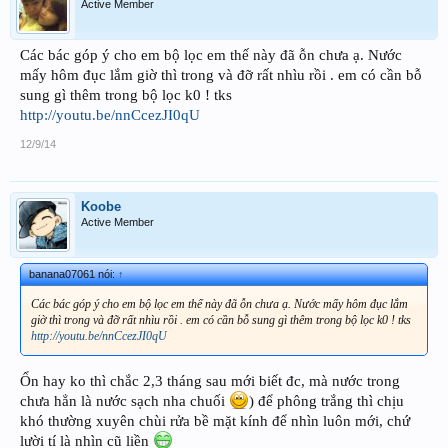
Active Member
Các bác góp ý cho em bộ lọc em thế này đã ỗn chưa ạ. Nước
mấy hôm đục lắm giờ thì trong và đỡ rất nhìu rồi . em có cần bỗ
sung gì thêm trong bộ lọc k0 ! tks
http://youtu.be/nnCcezJI0qU
12/9/14
Koobe
Active Member
banana07061 nói:
↑
Các bác góp ý cho em bộ lọc em thế này đã ỗn chưa ạ. Nước mấy hôm đục lắm
giờ thì trong và đỡ rất nhìu rồi . em có cần bỗ sung gì thêm trong bộ lọc k0 ! tks
http://youtu.be/nnCcezJI0qU
Ổn hay ko thì chắc 2,3 tháng sau mới biết đc, mà nước trong
chưa hẳn là nước sạch nha chuối
) để phông trắng thì chịu
khó thường xuyên chùi rửa bề mặt kính để nhìn luôn mới, chứ
lười tí là nhìn cũ liền