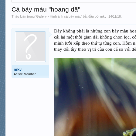
Cá bảy màu "hoang dã"
Thảo luận trong '
Gallery - Hình ảnh cá bảy màu
' bắt đầu bởi
mkv
,
14/11/18
.
Đây không phải là những con bảy màu hoan
cái lai một thời gian dài không chọn lọc, 
mình lười xếp theo thứ tự từng con. Hôm n
thay đổi tùy theo vị trí của con cá so với
mkv
Active Member