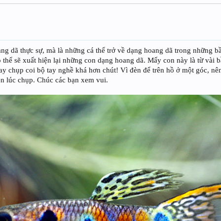
g dã thực sự, mà là những cá thể trở về dạng hoang dã trong những bầ
có thể sẽ xuất hiện lại những con dạng hoang dã. Mấy con này là từ vài 
ay chụp coi bộ tay nghề khá hơn chút! Vì đèn để trên hồ ở một góc, n
 đèn lúc chụp. Chúc các bạn xem vui.