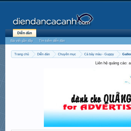
Diễn đàn
Bài viết gần đây
Tìm kiếm diễn đàn
Trang chủ
Diễn đàn
Chuyên mục
Cá bảy màu - Guppy
Galle
Liên hệ quảng cáo: 