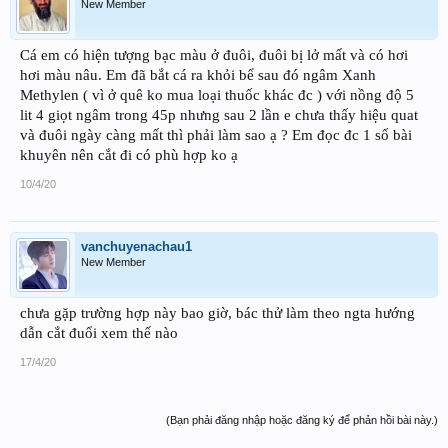
New Member
Cá em có hiện tượng bạc màu ở đuôi, đuôi bị lở mất và có hơi
hơi màu nâu. Em đã bắt cá ra khỏi bể sau đó ngâm Xanh
Methylen ( vì ở quê ko mua loại thuốc khác đc ) với nồng độ 5
lit 4 giọt ngâm trong 45p nhưng sau 2 lần e chưa thấy hiệu quat
và đuôi ngày càng mất thì phải làm sao ạ ? Em đọc đc 1 số bài
khuyên nên cắt đi có phù hợp ko ạ
10/4/20
vanchuyenachau1
New Member
chưa gặp trường hợp này bao giờ, bác thử làm theo ngta hướng
dẫn cắt đuổi xem thế nào
17/4/20
(Bạn phải đăng nhập hoặc đăng ký để phản hồi bài này.)