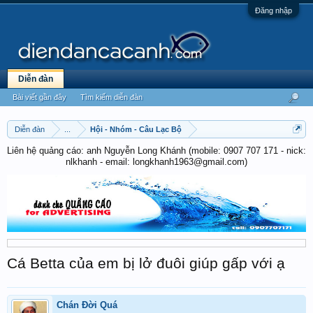
Đăng nhập
Diễn đàn
Bài viết gần đây
Tìm kiếm diễn đàn
Diễn đàn
...
Hội - Nhóm - Câu Lạc Bộ
Liên hệ quảng cáo: anh Nguyễn Long Khánh (mobile: 0907 707 171 - nick:
nlkhanh - email: longkhanh1963@gmail.com)
Cá Betta của em bị lở đuôi giúp gấp với ạ
Chán Đời Quá