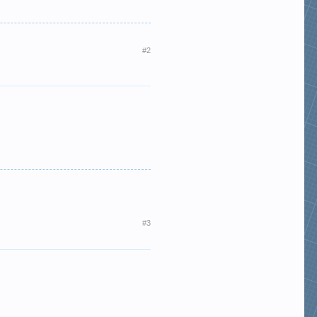
#2
#3