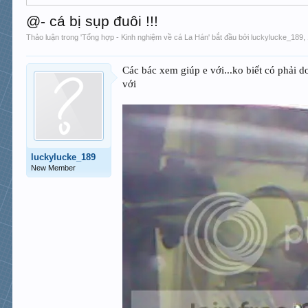
@- cá bị sụp đuôi !!!
Thảo luận trong '
Tổng hợp - Kinh nghiệm về cá La Hán
' bắt đầu bởi
luckylucke_189
,
Các bác xem giúp e với...ko biết có phải 
với
luckylucke_189
New Member