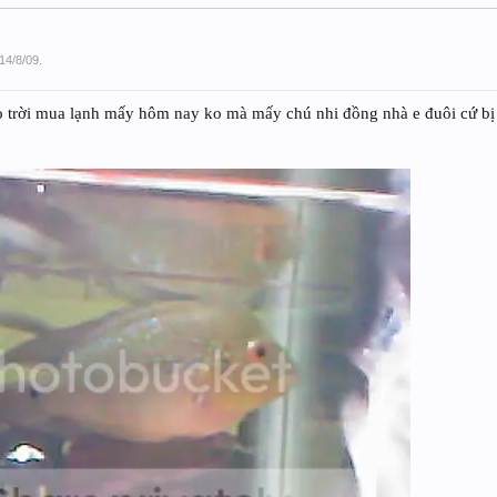
14/8/09
.
do trời mua lạnh mấy hôm nay ko mà mấy chú nhi đồng nhà e đuôi cứ bị 