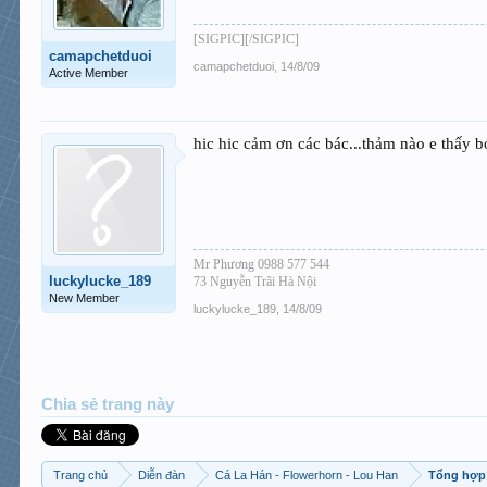
[SIGPIC][/SIGPIC]
camapchetduoi
camapchetduoi
,
14/8/09
Active Member
hic hic cảm ơn các bác...thảm nào e thấy 
Mr Phương 0988 577 544
luckylucke_189
73 Nguyễn Trãi Hà Nội
New Member
luckylucke_189
,
14/8/09
Chia sẻ trang này
Trang chủ
Diễn đàn
Cá La Hán - Flowerhorn - Lou Han
Tổng hợp 