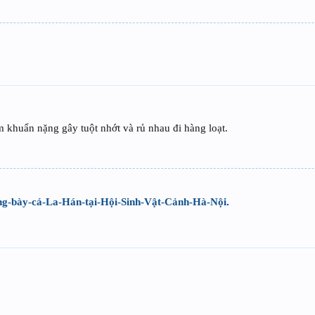
 khuẩn nặng gây tuột nhớt và rủ nhau đi hàng loạt.
.ng-bày-cá-La-Hán-tại-Hội-Sinh-Vật-Cảnh-Hà-Nội
.