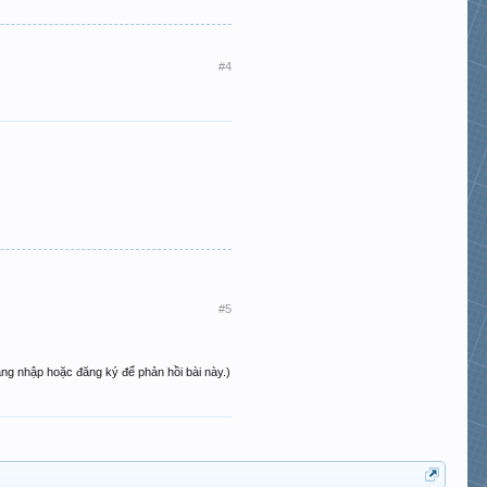
#4
#5
ăng nhập hoặc đăng ký để phản hồi bài này.)