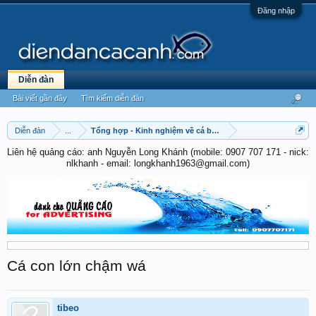
Đăng nhập
Diễn đàn
Bài viết gần đây
Tìm kiếm diễn đàn
Diễn đàn
...
Tổng hợp - Kinh nghiệm về cá betta
Liên hệ quảng cáo: anh Nguyễn Long Khánh (mobile: 0907 707 171 - nick:
nlkhanh - email: longkhanh1963@gmail.com)
Cá con lớn chậm wá
tibeo