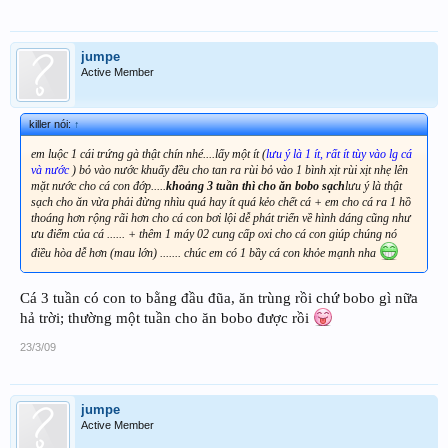
jumpe
Active Member
killer nói:
↑
em luộc 1 cái trứng gà thật chín nhé....lấy một ít (
lưu ý là 1 ít, rất ít tùy vào lg cá
và nước
) bỏ vào nước khuấy đều cho tan ra rùi bỏ vào 1 bình xịt rùi xịt nhẹ lên
mặt nước cho cá con đớp.....
khoảng 3 tuần thì cho ăn bobo sạch
lưu ý là thật
sạch cho ăn vừa phải đừng nhìu quá hay ít quá kẻo chết cá + em cho cá ra 1 hồ
thoáng hơn rộng rãi hơn cho cá con bơi lội dễ phát triển về hình dáng cũng như
ưu điểm của cá ...... + thêm 1 máy 02 cung cấp oxi cho cá con giúp chúng nó
điều hòa dễ hơn (mau lớn) ....... chúc em có 1 bầy cá con khỏe mạnh nha
Cá 3 tuần có con to bằng đầu đũa, ăn trùng rồi chứ bobo gì nữa
hả trời; thường một tuần cho ăn bobo được rồi
23/3/09
jumpe
Active Member