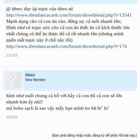
@ tibeo: đọc lại topic của tibeo nè
http://www.diendancacanh.com/forum/showthread.php?t=13541
Mạnh dạng cho cá con ăn vào, đừng sợ, cá mới nhanh lớn;
Hình như có topic nói: cho cá con ăn thức ăn có kích thước lơn
nhất chúng có thể ăn được thì cá rất nhanh lớn (nhưng mình
quên mất topic này ở chỗ nào rồi)
http://www.diendancacanh.com/forum/showthread.php?t=174
23/3/09
tibeo
New Member
hình như nuôi chung cá bố với bầy cá con thì cá con sẽ lớn
nhanh hơn ấy nhỉ?
mà bobo sạch là sao vậy mấy bạn mình ko bít hi` hi`
23/3/09
(Bạn phải đăng nhập hoặc đăng ký để phản hồi bài này.)