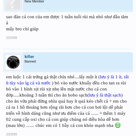
New Member
sao đàn cá con của em được 1 tuần tuổi rùi mà nhỏ như đầu tăm
à
mấy bro chỉ giúp
23/3/09
killer
Banned
em luộc 1 cái trứng gà thật chín nhé....lấy một ít (
lưu ý là 1 ít, rất
ít tùy vào lg cá và nước
) bỏ vào nước khuấy đều cho tan ra rùi
bỏ vào 1 bình xịt rùi xịt nhẹ lên mặt nước cho cá con
đớp.....khoảng 3 tuần thì cho ăn bobo sạch(
lưu ý là thật sạch
)
cho ăn vừa phải đừng nhìu quá hay ít quá kẻo chết cá + em cho
cá ra 1 hồ thoáng hơn rộng rãi hơn cho cá con bơi lội dễ phát
triển về hình dáng cũng như ưu điểm của cá ...... + thêm 1 máy
02 cung cấp oxi cho cá con giúp chúng nó điều hòa dễ hơn
(mau lớn) ....... chúc em có 1 bầy cá con khỏe mạnh nha
23/3/09