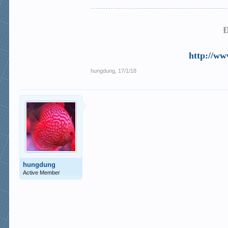
Đ
http://ww
hungdung
,
17/1/18
hungdung
Active Member