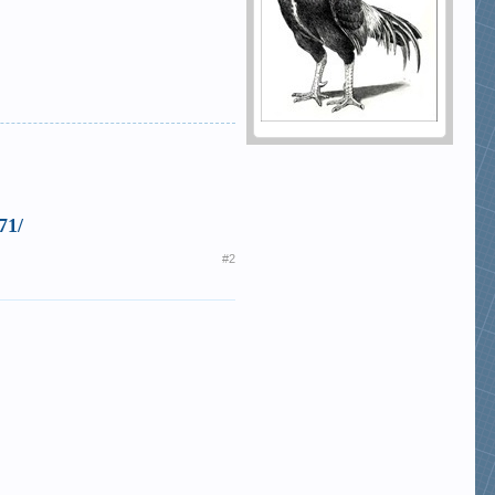
71/
#2