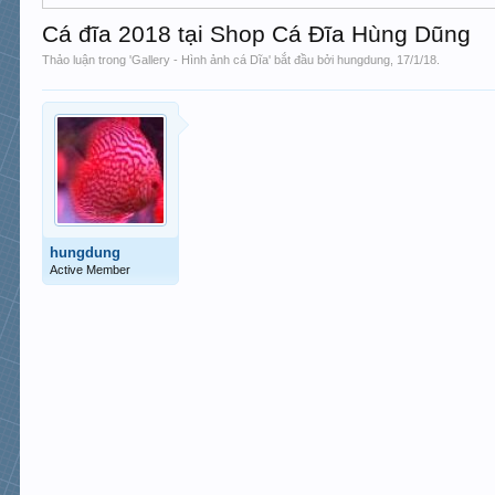
Cá đĩa 2018 tại Shop Cá Đĩa Hùng Dũng
Thảo luận trong '
Gallery - Hình ảnh cá Dĩa
' bắt đầu bởi
hungdung
,
17/1/18
.
hungdung
Active Member