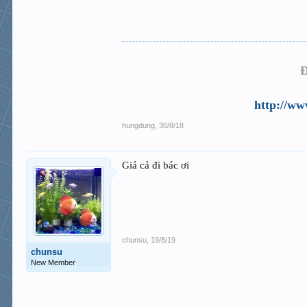
Đ
http://ww
hungdung
,
30/8/18
Giá cả đi bác ơi
chunsu
,
19/8/19
chunsu
New Member