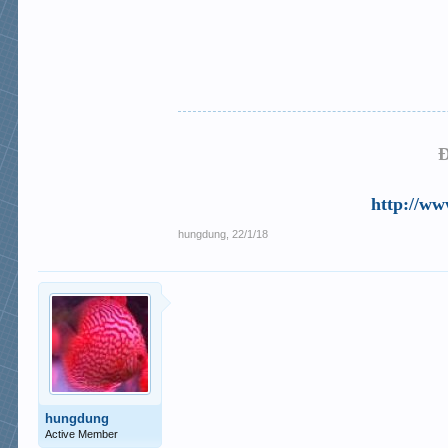
Đ
http://ww
hungdung
,
22/1/18
hungdung
Active Member