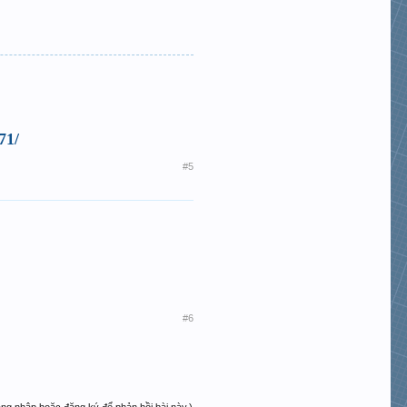
71/
#5
#6
ăng nhập hoặc đăng ký để phản hồi bài này.)