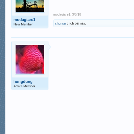
modagiare1
,
3/6/18
modagiare1
chunsu
thích bài này.
New Member
hungdung
Active Member