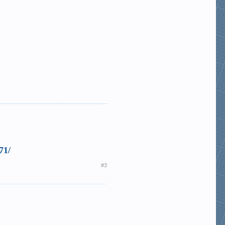
71/
#3