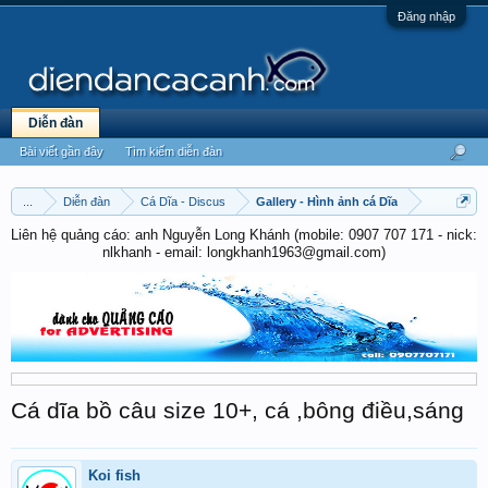
Đăng nhập
Diễn đàn
Bài viết gần đây
Tìm kiếm diễn đàn
...
Diễn đàn
Cá Dĩa - Discus
Gallery - Hình ảnh cá Dĩa
Liên hệ quảng cáo: anh Nguyễn Long Khánh (mobile: 0907 707 171 - nick:
nlkhanh - email: longkhanh1963@gmail.com)
Cá dĩa bồ câu size 10+, cá ,bông điều,sáng
Koi fish