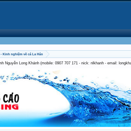
- Kinh nghiệm về cá La Hán
anh Nguyễn Long Khánh (mobile: 0907 707 171 - nick: nlkhanh - email: long