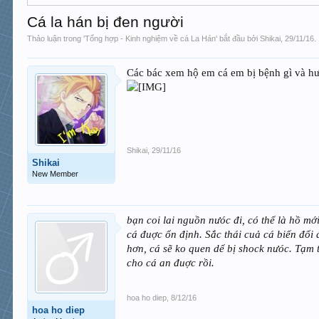
Cá la hán bị đen người
Thảo luận trong '
Tổng hợp - Kinh nghiệm về cá La Hán
' bắt đầu bởi
Shikai
,
29/11/16
.
Các bác xem hộ em cá em bị bệnh gì và hướ
Shikai
,
29/11/16
Shikai
New Member
bạn coi lai nguồn nưóc đi, có thể là hồ m
cá đuợc ổn định. Sắc thái cuả cá biến đổi
hơn, cá sẽ ko quen dể bị shock nưóc. Tạm 
cho cá an đuợc rồi.
hoa ho diep
,
8/12/16
hoa ho diep