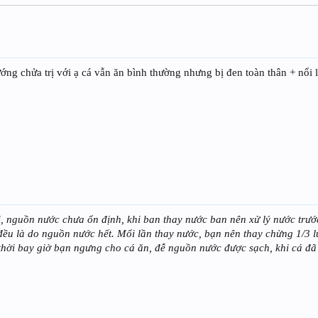
ng chửa trị với ạ cá vẫn ăn bình thường nhưng bị đen toàn thân + nổi
ới, nguồn nước chưa ổn định, khi ban thay nước ban nên xử lý nước trư
 đều là do nguồn nước hết. Mổi lần thay nước, bạn nên thay chừng 1/3 
thời bay giờ bạn ngưng cho cá ăn, đễ nguồn nước được sạch, khi cá đã c