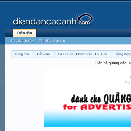
Diễn đàn
Bài viết gần đây
Tìm kiếm diễn đàn
Trang chủ
Diễn đàn
Cá La Hán - Flowerhorn - Lou Han
Tổng hợp 
Liên hệ quảng cáo: 