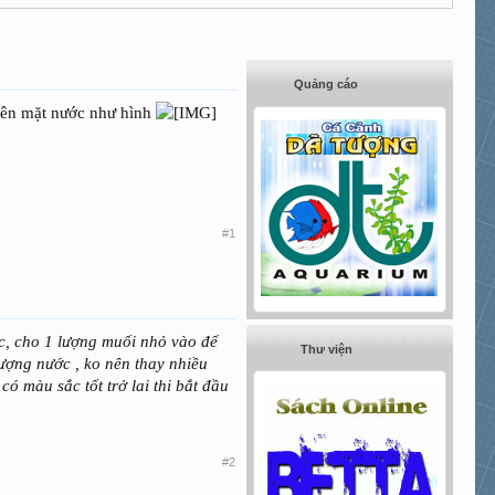
Quảng cáo
 lên mặt nước như hình
#1
ớc, cho 1 lượng muối nhỏ vào để
Thư viện
lượng nước , ko nên thay nhiều
ó màu sắc tốt trở lai thi bắt đầu
#2