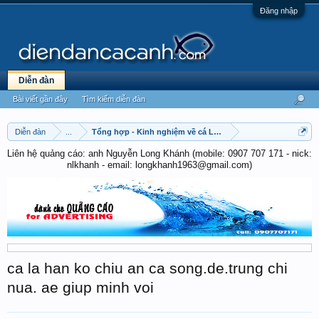
Đăng nhập
Diễn đàn
Bài viết gần đây
Tìm kiếm diễn đàn
Diễn đàn
...
Tổng hợp - Kinh nghiệm về cá La Hán
Liên hệ quảng cáo: anh Nguyễn Long Khánh (mobile: 0907 707 171 - nick:
nlkhanh - email: longkhanh1963@gmail.com)
ca la han ko chiu an ca song.de.trung chi
nua. ae giup minh voi