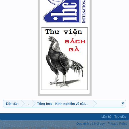
Diễn đàn
...
Tổng hợp - Kinh nghiệm về cá La Hán
Liên hệ
Trợ giúp
Quy định và Nội quy
Privacy Policy
Forum software by XenForo™
|
Media embeds by s9e