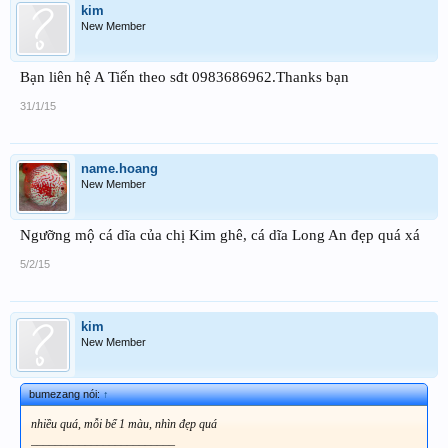
kim
New Member
Bạn liên hệ A Tiến theo sđt 0983686962.Thanks bạn
31/1/15
name.hoang
New Member
Ngưỡng mộ cá dĩa của chị Kim ghê, cá dĩa Long An đẹp quá xá
5/2/15
kim
New Member
bumezang nói:
↑
nhiều quá, mỗi bể 1 màu, nhìn đẹp quá
________________________