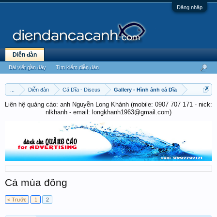
Đăng nhập
Diễn đàn
Bài viết gần đây
Tìm kiếm diễn đàn
...
Diễn đàn
Cá Dĩa - Discus
Gallery - Hình ảnh cá Dĩa
Liên hệ quảng cáo: anh Nguyễn Long Khánh (mobile: 0907 707 171 - nick:
nlkhanh - email: longkhanh1963@gmail.com)
Cá mùa đông
< Trước
1
2