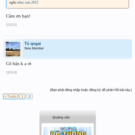
nghe
nhac san 2015
Cám ơn bạn!
23/2/15
Tú qngai
New Member
Có bán k a ơi
18/9/16
(Bạn phải đăng nhập hoặc đăng ký để phản hồi bài này.)
< Trước
1
2
Quảng cáo