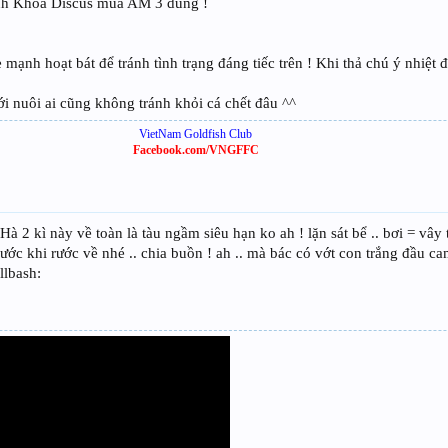
anh Khoa Discus mua AM 3 dùng !
mạnh hoạt bát để tránh tình trạng đáng tiếc trên ! Khi thả chú ý nhiệt 
ới nuôi ai cũng không tránh khỏi cá chết đâu ^^
VietNam Goldfish Club
Facebook.com/VNGFFC
Hà 2 kì này về toàn là tàu ngầm siêu hạn ko ah ! lặn sát bể .. bơi = vây 
trước khi rước về nhé .. chia buồn ! ah .. mà bác có vớt con trắng đầu
llbash: