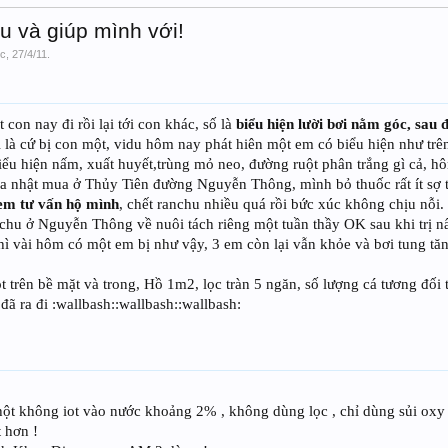
u và giúp mình với!
oc
,
27/4/11
.
con nay đi rồi lại tới con khác, số là
biểu hiện lười bơi nằm góc, sau
i là cứ bị con một, vidu hôm nay phát hiên một em có biểu hiện như trên
biểu hiện nấm, xuất huyết,trùng mỏ neo, đường ruột phân trắng gì cả, h
ra nhật mua ở Thủy Tiên đường Nguyễn Thông, mình bỏ thuốc rất ít s
em tư vấn hộ mình
, chết ranchu nhiều quá rồi bức xúc không chịu nỗi.
u ở Nguyễn Thông về nuôi tách riêng một tuần thầy OK sau khi trị n
thì vài hôm có một em bị như vậy, 3 em còn lại vẫn khỏe và bơi tung tă
 trên bề mặt và trong, Hồ 1m2, lọc tràn 5 ngăn, số lượng cá tương đối
đã ra đi :wallbash::wallbash::wallbash:
ã
hột không iot vào nước khoảng 2% , không dùng lọc , chỉ dùng sủi oxy 
 hơn !