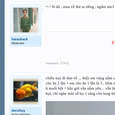
=.= ôi dà , mua về thả ra riêng , ngâm am3
haiauback
F
Moderator
haiauback
,
27/4/11
chiều nay đi làm về ... thấy em vàng nằm sá
cho ăn 2 lần + em cho ăn 1 lần là 3.. hôm na
ít muối bột = bây giờ vẫn nằm yên... vẫn l
bọt, chỉ nghe mùi sứ lọc ( sáng còn tung t
decohuy
Active Member