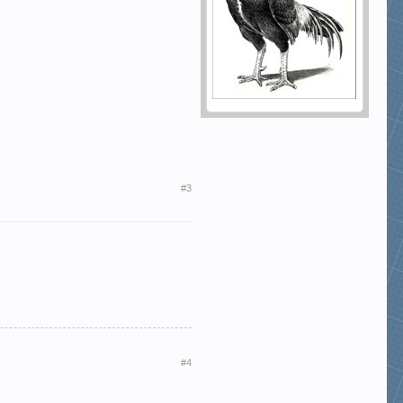
#3
#4