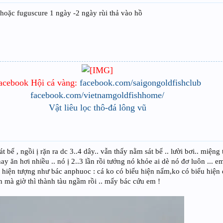
 hoặc fuguscure 1 ngày -2 ngày rùi thả vào hồ
acebook Hội cá vàng:
facebook.com/saigongoldfishclub
facebook.com/vietnamgoldfishhome/
Vật liêu lọc thô-đá lông vũ
t bể , ngồi ị rặn ra dc 3..4 dây.. vẫn thấy nằm sát bể .. lười bơi.. miện
y ăn hơi nhiều .. nó ị 2..3 lần rồi tưởng nó khỏe ai dè nó đơ luôn ... em
à hiện tượng như bác anphuoc : cá ko có biểu hiện nấm,ko có biểu hiện 
ăn mà giờ thì thành tàu ngầm rồi .. mấy bác cứu em !