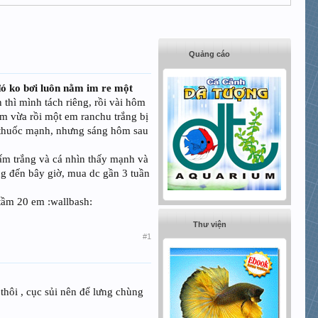
Quảng cáo
 đó ko bơi luôn nằm im re một
 thì mình tách riêng, rồi vài hôm
ôm vừa rồi một em ranchu trắng bị
ợ thuốc mạnh, nhưng sáng hôm sau
ấm trắng và cá nhìn thấy mạnh và
ng đến bây giờ, mua dc gần 3 tuần
 tầm 20 em :wallbash:
Thư viện
#1
thôi , cục sủi nên để lưng chùng