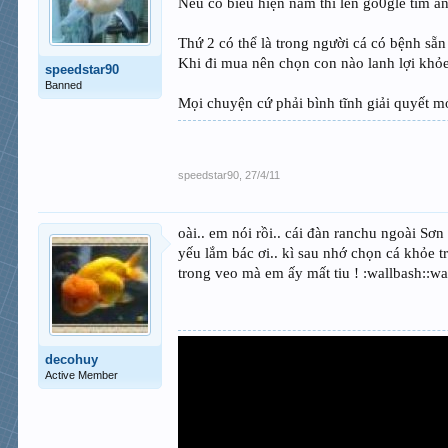
Nếu có biểu hiện nấm thì lên go0gle tìm 
Thứ 2 có thể là trong người cá có bệnh sẵn
Khi đi mua nên chọn con nào lanh lợi khỏe 
speedstar90
Banned
Mọi chuyện cứ phải bình tĩnh giải quyết m
speedstar90
,
27/4/11
oài.. em nói rồi.. cái đàn ranchu ngoài Sơn 
yếu lắm bác ơi.. kì sau nhớ chọn cá khỏe 
trong veo mà em ấy mất tiu ! :wallbash::wa
decohuy
Active Member