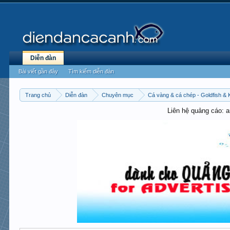
Diễn đàn
Bài viết gần đây
Tìm kiếm diễn đàn
Trang chủ
Diễn đàn
Chuyên mục
Cá vàng & cá chép - Goldfish & 
Liên hệ quảng cáo: 