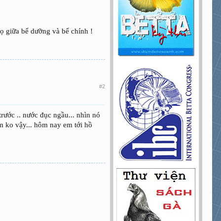
đọ giữa bể dưỡng và bể chính !
#2
trước .. nước đục ngầu... nhìn nó
 cam ko vậy... hôm nay em tới hồ