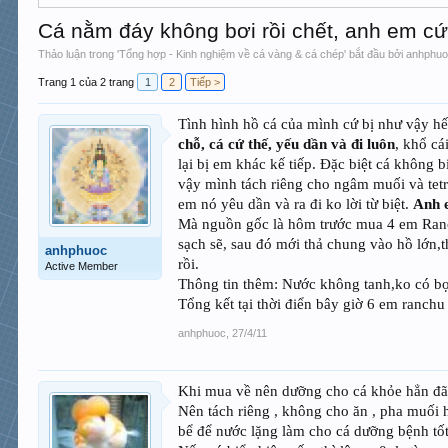
Cá nằm đáy không bơi rồi chết, anh em cứ
Thảo luận trong '
Tổng hợp - Kinh nghiệm về cá vàng & cá chép
' bắt đầu bởi
anhphu
Trang 1 của 2 trang
1
2
Tiếp >
Tình hình hồ cá của mình cứ bị như vậy hết 
chỗ, cá cứ thế, yếu dần và đi luôn
, khổ cá
lại bị em khác kế tiếp. Đặc biệt cá không 
vậy mình tách riêng cho ngâm muối và tet
em nó yêu dần và ra đi ko lời từ biệt.
Anh 
Mà nguồn gốc là hôm trước mua 4 em Ranch
sạch sẽ, sau đó mới thả chung vào hồ lớn,
anhphuoc
rồi.
Active Member
Thông tin thêm: Nước không tanh,ko có bọt
Tổng kết tại thời điển bây giờ 6 em ranchu 
anhphuoc
,
27/4/11
Khi mua về nên dưỡng cho cá khỏe hẳn đ
Nên tách riêng , không cho ăn , pha muối 
bể để nước lặng làm cho cá dưỡng bệnh tốt