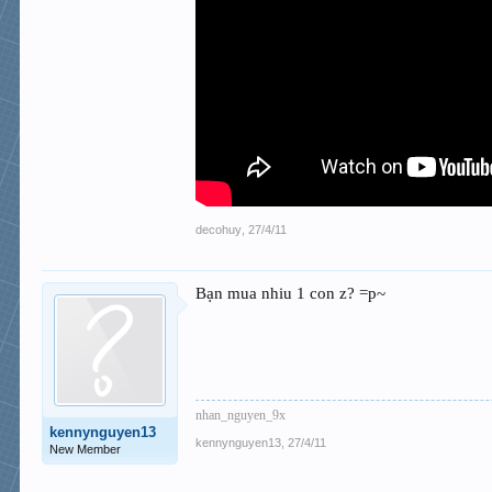
decohuy
,
27/4/11
Bạn mua nhiu 1 con z? =p~
nhan_nguyen_9x
kennynguyen13
kennynguyen13
,
27/4/11
New Member