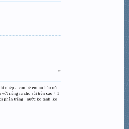
#5
g thì nhép .. con bé em nó bảo nó
 vớt riêng ra cho sủi trên cao + 1
đi phân trắng , nước ko tanh ,ko