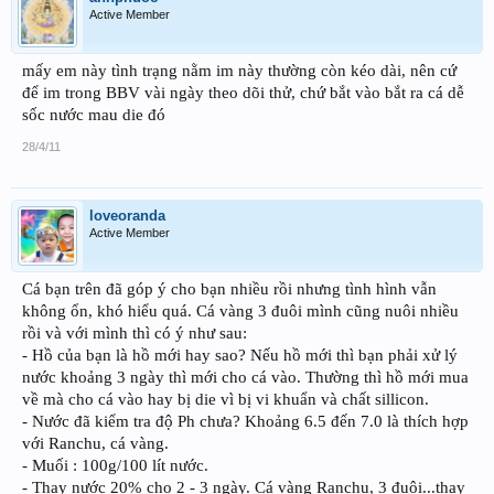
Active Member
mấy em này tình trạng nằm im này thường còn kéo dài, nên cứ
để im trong BBV vài ngày theo dõi thử, chứ bắt vào bắt ra cá dễ
sốc nước mau die đó
28/4/11
loveoranda
Active Member
Cá bạn trên đã góp ý cho bạn nhiều rồi nhưng tình hình vẫn
không ổn, khó hiểu quá. Cá vàng 3 đuôi mình cũng nuôi nhiều
rồi và với mình thì có ý như sau:
- Hồ của bạn là hồ mới hay sao? Nếu hồ mới thì bạn phải xử lý
nước khoảng 3 ngày thì mới cho cá vào. Thường thì hồ mới mua
về mà cho cá vào hay bị die vì bị vi khuẩn và chất sillicon.
- Nước đã kiểm tra độ Ph chưa? Khoảng 6.5 đến 7.0 là thích hợp
với Ranchu, cá vàng.
- Muối : 100g/100 lít nước.
- Thay nước 20% cho 2 - 3 ngày. Cá vàng Ranchu, 3 đuôi...thay