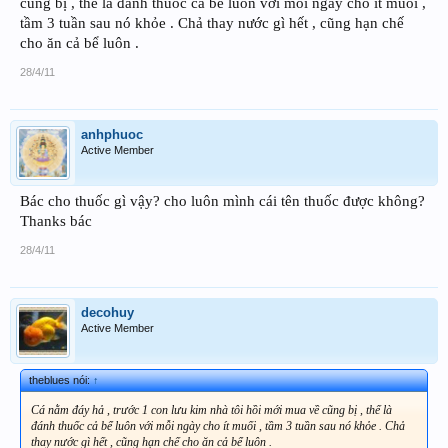
cũng bị , thế là đánh thuốc cả bể luôn với mỗi ngày cho ít muối ,
tầm 3 tuần sau nó khỏe . Chả thay nước gì hết , cũng hạn chế
cho ăn cả bể luôn .
28/4/11
anhphuoc
Active Member
Bác cho thuốc gì vậy? cho luôn mình cái tên thuốc được không?
Thanks bác
28/4/11
decohuy
Active Member
theblues nói:
↑
Cá nằm đáy hả , trước 1 con lưu kim nhà tôi hồi mới mua về cũng bị , thế là
đánh thuốc cả bể luôn với mỗi ngày cho ít muối , tầm 3 tuần sau nó khỏe . Chả
thay nước gì hết , cũng hạn chế cho ăn cả bể luôn .