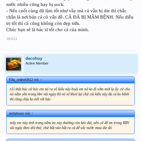
nước nhiều cũng hay bị sock.
- Nếu cuối cùng đã làm tốt như vầy mà cá vẫn bị die thì chắc
chắn là nơi bán cá có vấn đề. CÁ ĐÃ BỊ MẦM BỆNH. Nếu điều
trị tốt thì cá cũng không còn đẹp nữa.
Chúc bạn sẽ là bác sĩ tốt cho cá của mình.
28/4/11
decohuy
Active Member
Fifa_online0812 nói:
↑
n1i thật bác cứ bóc em nó ra vô kiểu này hoài em nó ko đi sớm mới lạ ấy. cứ cho
nó nằm yên trong bbv vài ngày thì nó sẽ khoẻ lại chứ cái kiểu này dù cá ko bệnh
thì cũng chịu ko nổi với bác.
anhphuoc nói:
↑
mấy em này tình trạng nằm im này thường còn kéo dài, nên cứ để im trong BBV
vài ngày theo dõi thử, chứ bắt vào bắt ra cá dễ sốc nước mau die đó