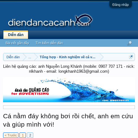
Đăng nhập
Diễn đàn
Bài viết gần đây
Tìm kiếm diễn đàn
Diễn đàn
...
Tổng hợp - Kinh nghiệm về cá vàng & cá chép
Liên hệ quảng cáo: anh Nguyễn Long Khánh (mobile: 0907 707 171 - nick:
nlkhanh - email: longkhanh1963@gmail.com)
Cá nằm đáy không bơi rồi chết, anh em cứu
và giúp mình với!
< Trước
1
2