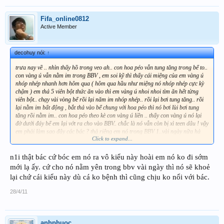
Fifa_online0812
Active Member
decohuy nói:
↑
trưa nay về .. nhìn thấy hồ trong veo ah.. con hoa péo vẫn tung tăng trong bể to..
con vàng ú vẫn nằm im trong BBV , em soi kỹ thì thấy cái miệng của em vàng ú
nhóp nhép nhanh hơn hôm qua ( hôm qua hầu như miệng nó nhóp nhép cực kỳ
chậm ) em thả 5 viên bột thức ăn vào thì em vàng ú nhoi nhoi tìm ăn hết từng
viên bột.. chạy vài vòng bể rồi lại năm im nhóp nhép.. rồi lại bơi tung tăng.. rồi
lại nằm im bất động , bắt thả vào bể chung với hoa péo thì nó bơi lùi bơi tung
tăng rồi nằm im.. con hoa péo theo kè con vàng ú liền .. thấy con vàng ú nó lại
đờ dưới đáy bể em lại vớt ra cho vào BBV.. chắc là nó vẫn còn bị xì teen dâu ! vậy
em phải làm sao đây các bác ? thả riêng em nó trong BBV 1..vài ngày nữa hả
Click to expand...
các bác .... ? giúp em .. tks tất cả :wallbash::wallbash::wallbash::wallbash:
n1i thật bác cứ bóc em nó ra vô kiểu này hoài em nó ko đi sớm
mới lạ ấy. cứ cho nó nằm yên trong bbv vài ngày thì nó sẽ khoẻ
lại chứ cái kiểu này dù cá ko bệnh thì cũng chịu ko nổi với bác.
28/4/11
anhphuoc