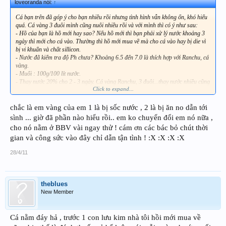
loveoranda nói:
↑
Cá bạn trên đã góp ý cho bạn nhiều rồi nhưng tình hình vẫn không ổn, khó hiểu
quá. Cá vàng 3 đuôi mình cũng nuôi nhiều rồi và với mình thì có ý như sau:
- Hồ của bạn là hồ mới hay sao? Nếu hồ mới thì bạn phải xử lý nước khoảng 3
ngày thì mới cho cá vào. Thường thì hồ mới mua về mà cho cá vào hay bị die vì
bị vi khuẩn và chất sillicon.
- Nước đã kiểm tra độ Ph chưa? Khoảng 6.5 đến 7.0 là thích hợp với Ranchu, cá
vàng.
- Muối : 100g/100 lít nước.
- Thay nước 20% cho 2 - 3 ngày. Cá vàng Ranchu, 3 đuôi...thay nước nhiều cũng
Click to expand...
hay bị sock.
- Nếu cuối cùng đã làm tốt như vầy mà cá vẫn bị die thì chắc chắn là nơi bán cá
có vấn đề. CÁ ĐÃ BỊ MẦM BỆNH. Nếu điều trị tốt thì cá cũng không còn đẹp
chắc là em vàng của em 1 là bị sốc nước , 2 là bị ăn no dẫn tới
nữa.
sình ... giờ đã phần nào hiểu rồi.. em ko chuyển đổi em nó nữa ,
Chúc bạn sẽ là bác sĩ tốt cho cá của mình.
cho nó nằm ở BBV vài ngay thử ! cám ơn các bác bỏ chút thời
gian và công sức vào đây chỉ dẫn tận tình ! :X :X :X :X
28/4/11
theblues
New Member
Cá nằm đáy hả , trước 1 con lưu kim nhà tôi hồi mới mua về