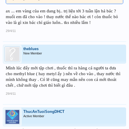
ax ... em vàng của em đang bị.. trị liệu tới 3 tuần lận hả bác ?
muối em đã cho vào ! thay nước thế nào bác ơi ! còn thuốc bỏ
vào là gì xin bác chỉ giáo luôn.. tks nhiều lắm !
29/4/11
theblues
New Member
Mình lúc đấy mới tập chơi , thuốc thì ra hàng cá người ta đưa
cho methyl blue ( hay metyl ấy ) nên về cho vào , thay nước thì
mình không thay . Có lẽ cũng may mắn nên con cá mới thoát
chết , chứ mới tập chơi thì biết gì đâu .
29/4/11
ThucAnTuoiSongDHCT
Active Member