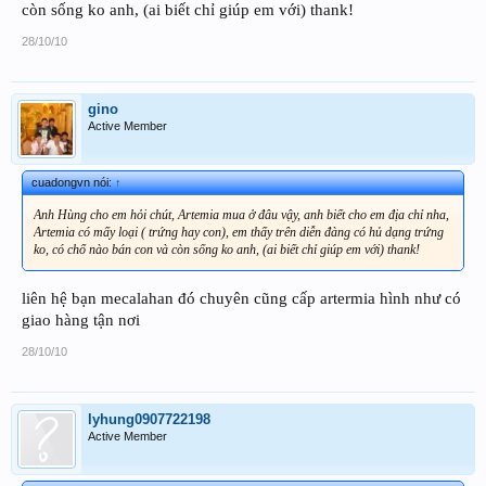
còn sống ko anh, (ai biết chỉ giúp em với) thank!
28/10/10
gino
Active Member
cuadongvn nói:
↑
Anh Hùng cho em hỏi chút, Artemia mua ở đâu vậy, anh biết cho em địa chỉ nha,
Artemia có mấy loại ( trứng hay con), em thấy trên diễn đàng có hủ dạng trứng
ko, có chổ nào bán con và còn sống ko anh, (ai biết chỉ giúp em với) thank!
liên hệ bạn mecalahan đó chuyên cũng cấp artermia hình như có
giao hàng tận nơi
28/10/10
lyhung0907722198
Active Member