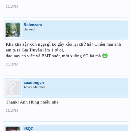
28/10/10
Solenzara
Banned
Kha kha zậy còn ngại gì ko gầy kèo lại chứ hả? Chiều mai anh
em ta ra Gia Truyền làm 1 tý đi,
dạo này có việc về BMT suốt, mới xuống SG lại mà
28/10/10
cuadongvn
Active Member
Thank! Anh Hùng nhiều nha.
29/10/10
48QC