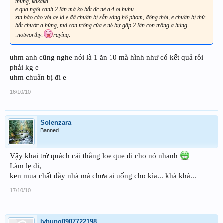
thùng, kakaka
e qua ngồi canh 2 lần mà ko bắt đc nè a 4 ơi huhu
xin báo cáo với ae là e đã chuẩn bị sẵn sàng hồ phom, đồng thời, e chuẩn bị thử
bắt chước a hùng, mà con trống của e nó bự gấp 2 lần con trống a hùng
:notworthy:
raying:
uhm anh cũng nghe nói là 1 ăn 10 mà hình như có kết quả rồi
phải kg e
uhm chuẩn bị đi e
16/10/10
Solenzara
Banned
Vậy khai trừ quách cái thằng loe que đi cho nó nhanh
Làm lẹ đi,
ken mua chất đầy nhà mà chưa ai uống cho kìa... khà khà...
17/10/10
lyhung0907722198