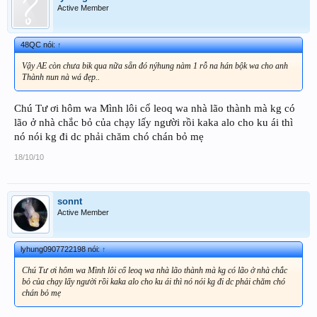
Active Member
48QC nói:
↑
Vậy AE còn chưa bik qua nữa sẵn đó nýhung nàm 1 rỗ na hán bộk wa cho anh
Thành nun nà wá đẹp..
Chú Tư ơi hôm wa Mình lôi cổ leoq wa nhà lão thành mà kg có
lão ở nhà chắc bỏ của chạy lấy người rồi kaka alo cho ku ái thì
nó nói kg đi dc phải chăm chó chán bỏ mẹ
18/10/10
sonnt
Active Member
lyhung0907722198 nói:
↑
Chú Tư ơi hôm wa Mình lôi cổ leoq wa nhà lão thành mà kg có lão ở nhà chắc
bỏ của chạy lấy người rồi kaka alo cho ku ái thì nó nói kg đi dc phải chăm chó
chán bỏ mẹ