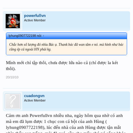
powerfullvn
Active Member
lyhung0907722198 nói:
↑
Chắc hơn số lượng đó nhìu Bác ạ. Thank bác đã wan tâm e nó. mà hình như bác
cũng ép cá ngoài HN phải kg.
Mình mới chỉ tập thôi, chưa được lứa nào cả (chỉ được la két
thôi).
20/10/10
cuadongvn
Active Member
Cảm ơn anh Powerfullvn nhiều nha, ngày hôm qua nhờ có anh
mà em đã lụm được 1 chục con cá bột của anh Hùng (
lyhung0907722198), lúc đến nhà của anh Hùng được tận mắt