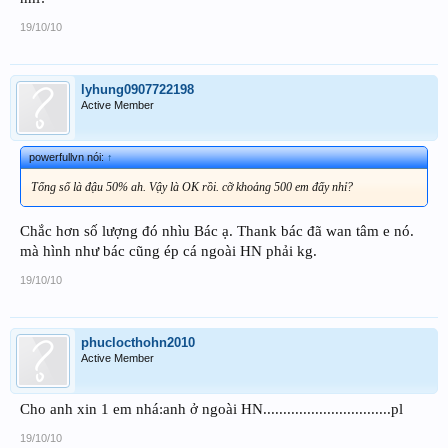
19/10/10
lyhung0907722198
Active Member
powerfullvn nói:
↑
Tổng số là đậu 50% ah. Vậy là OK rồi. cỡ khoảng 500 em đấy nhỉ?
Chắc hơn số lượng đó nhìu Bác ạ. Thank bác đã wan tâm e nó.
mà hình như bác cũng ép cá ngoài HN phải kg.
19/10/10
phuclocthohn2010
Active Member
Cho anh xin 1 em nhá:anh ở ngoài HN................................pl
19/10/10