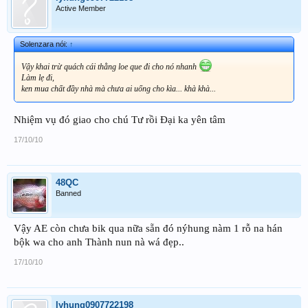
Active Member
Solenzara nói:
↑
Vậy khai trừ quách cái thằng loe que đi cho nó nhanh
Làm lẹ đi,
ken mua chất đầy nhà mà chưa ai uống cho kìa... khà khà...
Nhiệm vụ đó giao cho chú Tư rồi Đại ka yên tâm
17/10/10
48QC
Banned
Vậy AE còn chưa bik qua nữa sẵn đó nýhung nàm 1 rỗ na hán
bộk wa cho anh Thành nun nà wá đẹp..
17/10/10
lyhung0907722198