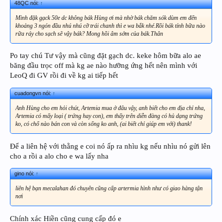
48QC nói:
↑
Mình đặk gạck 50e dc không bák Hùng ơi mà nhờ bák chăm sók dùm em đến
khoảng 3 ngón đầu nhú nhú cỡ trái chanh thì e wa bắk nhé.Rồi bák tính bữa nào
rữa ráy cho sạch sẽ vậy bák? Mong hồi âm sớm của bák.Thân
Po tay chú Tư vậy mà cũng đặt gạch dc. keke hôm bữa alo ae
băng đầu trọc off mà kg ae nào hưỡng ứng hết nên mình với
LeoQ đi GV rồi đi về kg ai tiếp hết
cuadongvn nói:
↑
Anh Hùng cho em hỏi chút, Artemia mua ở đâu vậy, anh biết cho em địa chỉ nha,
Artemia có mấy loại ( trứng hay con), em thấy trên diễn đàng có hủ dạng trứng
ko, có chổ nào bán con và còn sống ko anh, (ai biết chỉ giúp em với) thank!
Để a liên hệ với thằng e coi nó ấp ra nhìu kg nếu nhìu nó gửi lên
cho a rồi a alo cho e wa lấy nha
gino nói:
↑
liên hệ bạn mecalahan đó chuyên cũng cấp artermia hình như có giao hàng tận
nơi
Chính xác Hiền cũng cung cấp đó e