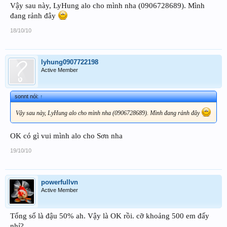
Vậy sau này, LyHung alo cho mình nha (0906728689). Mình
đang rảnh đây
18/10/10
lyhung0907722198
Active Member
sonnt nói:
↑
Vậy sau này, LyHung alo cho mình nha (0906728689). Mình đang rảnh đây
OK có gì vui mình alo cho Sơn nha
19/10/10
powerfullvn
Active Member
Tổng số là đậu 50% ah. Vậy là OK rồi. cỡ khoảng 500 em đấy
nhỉ?