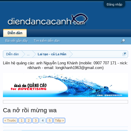
Đăng nhập
Diễn đàn
Bài viết gần đây
Tìm kiếm diễn đàn
Diễn đàn
...
Lai tạo - cá La Hán
Liên hệ quảng cáo: anh Nguyễn Long Khánh (mobile: 0907 707 171 - nick:
nlkhanh - email: longkhanh1963@gmail.com)
Ca nở rồi mừng wa
< Trước
1
2
3
4
5
Tiếp >