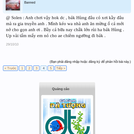
Banned
@ Solen : Anh chơi vậy hok dc , bák Hùng đâu có xơi kầy đâu
mà ra gia truyền anh . Mình kéo wa nhà anh ăn mừng ổ cá mới
nở cho gọn anh ơi . Bầy cá bữa nay chắk lớn rùi ha bák Hùng .
Up vài tấm mấy em nó cho ae chiêm ngưỡng đi bák .
29/10/10
(Bạn phải đăng nhập hoặc đăng ký để phản hồi bài này.)
< Trước
1
2
3
4
5
Tiếp >
Quảng cáo