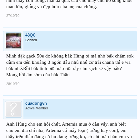
nhìn thấy con trống, mái đã quá, cầu cho mấy chú nó sống khỏe
mau lớn, giống và đẹp hơn cha mẹ của chúng.
27/10/10
48QC
Banned
Mình đặk gạck 50e dc không bák Hùng ơi mà nhờ bák chăm sók
dùm em đến khoảng 3 ngón đầu nhú nhú cỡ trái chanh thì e wa
bắk nhé.Rồi bák tính bữa nào rữa ráy cho sạch sẽ vậy bák?
Mong hồi âm sớm của bák.Thân
28/10/10
cuadongvn
Active Member
Anh Hùng cho em hỏi chút, Artemia mua ở đâu vậy, anh biết
cho em địa chỉ nha, Artemia có mấy loại ( trứng hay con), em
thấy trên diễn đàng có hủ dạng trứng ko, có chổ nào bán con và