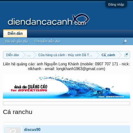
Đăng nhập
Diễn đàn
Bài viết gần đây
Tìm kiếm diễn đàn
Diễn đàn
...
Cửa hàng cá cảnh - thủy sinh Dã Tượng
Cá_cảnh
Liên hệ quảng cáo: anh Nguyễn Long Khánh (mobile: 0907 707 171 - nick:
nlkhanh - email: longkhanh1963@gmail.com)
Cá ranchu
discus90