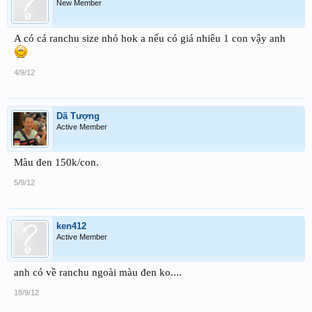
New Member
A có cá ranchu size nhỏ hok a nếu có giá nhiêu 1 con vậy anh
4/9/12
Dã Tượng
Active Member
Màu đen 150k/con.
5/9/12
ken412
Active Member
anh có về ranchu ngoài màu đen ko....
18/9/12