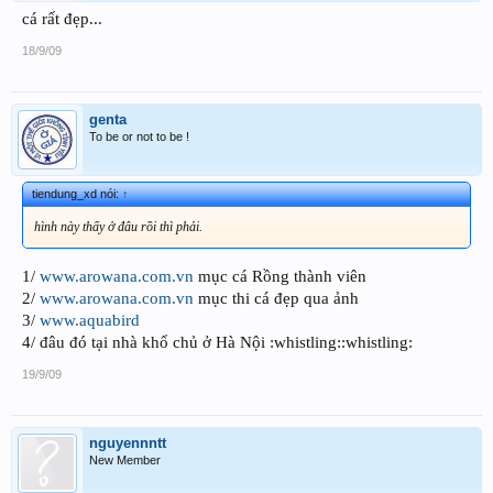
cá rất đẹp...
18/9/09
genta
To be or not to be !
tiendung_xd nói:
↑
hình này thấy ở đâu rồi thì phải.
1/
www.arowana.com.vn
mục cá Rồng thành viên
2/
www.arowana.com.vn
mục thi cá đẹp qua ảnh
3/
www.aquabird
4/ đâu đó tại nhà khổ chủ ở Hà Nội :whistling::whistling:
19/9/09
nguyennntt
New Member