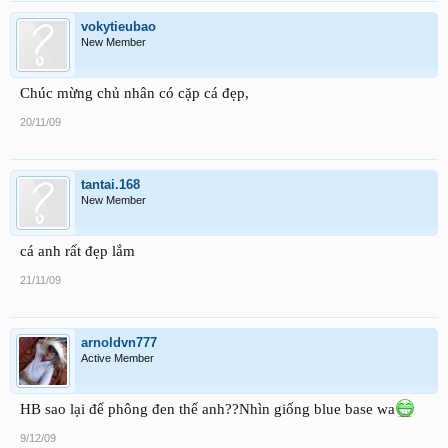
vokytieubao
New Member
Chúc mừng chủ nhân có cặp cá đẹp,
20/11/09
tantai.168
New Member
cá anh rất đẹp lắm
21/11/09
arnoldvn777
Active Member
HB sao lại để phông đen thế anh??Nhìn giống blue base wa
9/12/09