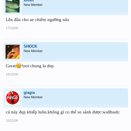
xinxit
New Member
Lên đầu cho ae chiêm ngưỡng nào
17/10/09
SHOCK
New Member
Great
!noi chung la dep
18/10/09
giagia
New Member
cá này đẹp khiếp luôn.không gì co thể so sánh được:wallbash:
10/11/09