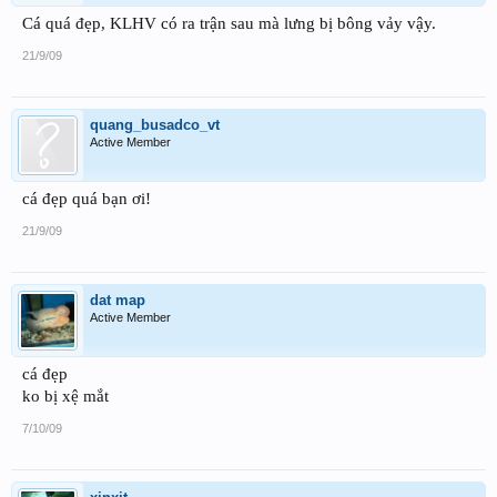
Cá quá đẹp, KLHV có ra trận sau mà lưng bị bông vảy vậy.
21/9/09
quang_busadco_vt
Active Member
cá đẹp quá bạn ơi!
21/9/09
dat map
Active Member
cá đẹp
ko bị xệ mắt
7/10/09