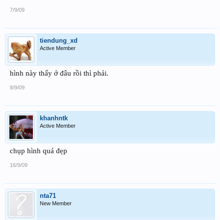
7/9/09
tiendung_xd
Active Member
hình này thấy ở đâu rồi thì phải.
8/9/09
khanhntk
Active Member
chụp hình quá đẹp
16/9/09
nta71
New Member