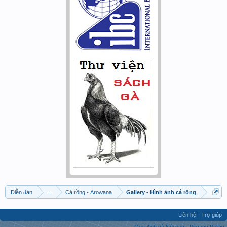
Diễn đàn
...
Cá rồng - Arowana
Gallery - Hình ảnh cá rồng
Liên hệ
Trợ giúp