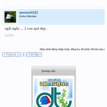
anvonchi113
Active Member
ngất ngây ... 2 con quá đẹp .
21/1/10
(Bạn phải đăng nhập hoặc đăng ký để phản hồi bài này.)
< Trước
1
2
3
Tiếp >
Quảng cáo