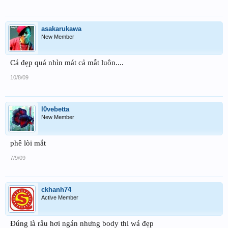
asakarukawa
New Member
Cá đẹp quá nhìn mát cả mắt luôn....
10/8/09
l0vebetta
New Member
phê lòi mắt
7/9/09
ckhanh74
Active Member
Đúng là râu hơi ngán nhưng body thi wá đẹp