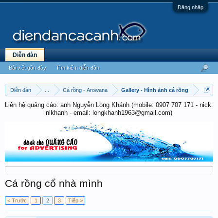
Đăng nhập
Diễn đàn
Bài viết gần đây
Tìm kiếm diễn đàn
Diễn đàn
...
Cá rồng - Arowana
Gallery - Hình ảnh cá rồng
Liên hệ quảng cáo: anh Nguyễn Long Khánh (mobile: 0907 707 171 - nick:
nlkhanh - email: longkhanh1963@gmail.com)
Cá rồng cổ nhà mình
< Trước
1
2
3
Tiếp >