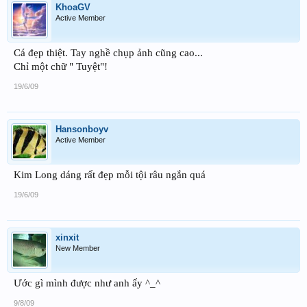
KhoaGV
Active Member
Cá đẹp thiệt. Tay nghề chụp ảnh cũng cao...
Chỉ một chữ " Tuyệt"!
19/6/09
Hansonboyv
Active Member
Kim Long dáng rất đẹp mỗi tội râu ngắn quá
19/6/09
xinxit
New Member
Ước gì mình được như anh ấy ^_^
9/8/09