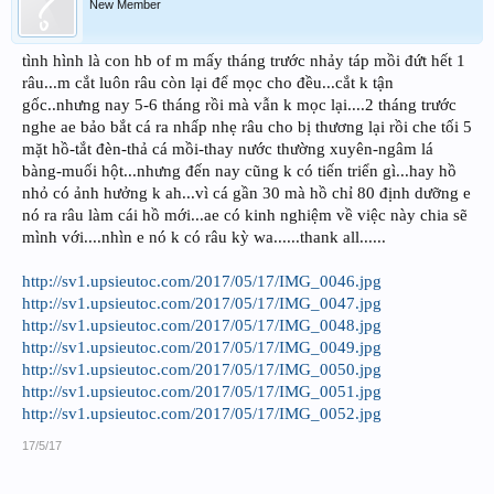
New Member
tình hình là con hb of m mấy tháng trước nhảy táp mồi đứt hết 1
râu...m cắt luôn râu còn lại để mọc cho đều...cắt k tận
gốc..nhưng nay 5-6 tháng rồi mà vẫn k mọc lại....2 tháng trước
nghe ae bảo bắt cá ra nhấp nhẹ râu cho bị thương lại rồi che tối 5
mặt hồ-tắt đèn-thả cá mồi-thay nước thường xuyên-ngâm lá
bàng-muối hột...nhưng đến nay cũng k có tiến triển gì...hay hồ
nhỏ có ảnh hưởng k ah...vì cá gần 30 mà hồ chỉ 80 định dưỡng e
nó ra râu làm cái hồ mới...ae có kinh nghiệm về việc này chia sẽ
mình với....nhìn e nó k có râu kỳ wa......thank all......
http://sv1.upsieutoc.com/2017/05/17/IMG_0046.jpg
http://sv1.upsieutoc.com/2017/05/17/IMG_0047.jpg
http://sv1.upsieutoc.com/2017/05/17/IMG_0048.jpg
http://sv1.upsieutoc.com/2017/05/17/IMG_0049.jpg
http://sv1.upsieutoc.com/2017/05/17/IMG_0050.jpg
http://sv1.upsieutoc.com/2017/05/17/IMG_0051.jpg
http://sv1.upsieutoc.com/2017/05/17/IMG_0052.jpg
17/5/17