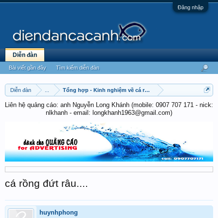
Đăng nhập
Diễn đàn
Bài viết gần đây
Tìm kiếm diễn đàn
Diễn đàn
...
Tổng hợp - Kinh nghiệm về cá rồng
Liên hệ quảng cáo: anh Nguyễn Long Khánh (mobile: 0907 707 171 - nick:
nlkhanh - email: longkhanh1963@gmail.com)
cá rồng đứt râu....
huynhphong