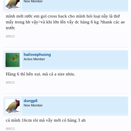
New Member
mình mới rước em gol cross back cho mình hỏi loại nầy là thứ
mấy trong hb vậy>và khi lớn lên vẩy dc hàng 6 kg ?thank các ae
trước
8/8/13
hailovephuong
Active Member
Hàng 6 thì hên xui. mà cá a size nhiu.
8/8/13
dungp6
New Member
cá mình 16cm ròi mà vẫy mới có hàng 3 ah
8/8/13