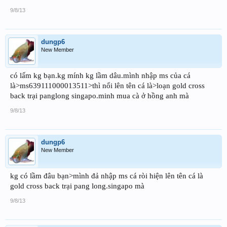
9/8/13
dungp6
New Member
có lấm kg bạn.kg mính kg lầm dâu.mình nhập ms của cá
là>ms639111000013511>thì nổi lên tên cá là>loạn gold cross
back trại panglong singapo.minh mua cà ở hồng anh mà
9/8/13
dungp6
New Member
kg có lầm đâu bạn>mình đả nhập ms cá ròi hiện lên tên cá là
gold cross back trại pang long.singapo mà
9/8/13