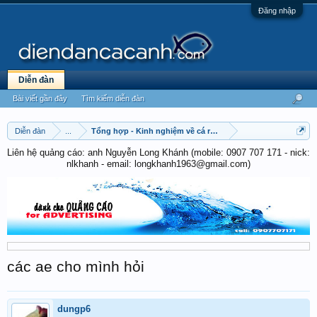
Đăng nhập
Diễn đàn
Bài viết gần đây
Tìm kiếm diễn đàn
Diễn đàn
...
Tổng hợp - Kinh nghiệm về cá rồng
Liên hệ quảng cáo: anh Nguyễn Long Khánh (mobile: 0907 707 171 - nick:
nlkhanh - email: longkhanh1963@gmail.com)
các ae cho mình hỏi
dungp6