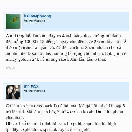
hailovephuong
Active Member
A nui trog hồ dán kính đáy vs 4 mặt bằng decal trắng rùi đánh
đèn trắng 10000k 12 tiếng 1 ngày cho đến size 25cm thì a có thể
tháo mặt trước ra ngắm cá. để đèn cách nc 25cm nha. a cho cá
an nhìu để dc sumo nhé. nui trog hồ rộng chút nha a. E dag nui e
malay golden 24k nè nhưng size 30cm lấm tấm 6 thui.
8/8/13
mr_ty9x
Active Member
Có lầm ko bạn crossback là qá bối mà. Mà qá bối thì chí ít hàg 5
trở lên rồi. Mà làm j có hàg 3, từ 4 trở lên ko àh. Dù là hb phẩm
chất thấp.
Hb có 1 số tên như mình bít sau: hb gold, super hb, hb high
quality, , splendour, special, royal, ít star gold