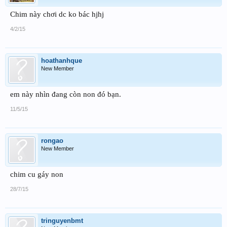
Chim này chơi dc ko bác hjhj
4/2/15
hoathanhque
New Member
em này nhìn đang còn non đó bạn.
11/5/15
rongao
New Member
chim cu gáy non
28/7/15
tringuyenbmt