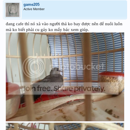
game205
Active Member
đang cafe thì nó xà vào người thả ko bay được nên để nuôi luôn
mà ko biết phài cu gáy ko mấy bác xem giúp.