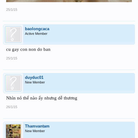
25/1/15
baolongcaca
Active Member
cu gay con non do ban
25/1/15
duyduc01
New Member
Nhìn nó thế nào ấy nhưng dễ thương
26/1/15
Thamvantam
New Member